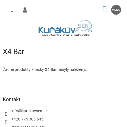
Přejít
na
NÁKUP
obsah
KOŠÍK
X4 Bar
Žádné produkty značky
X4 Bar
nebyly nalezeny...
Z
á
p
a
Kontakt
t
í
info
@
kurakuvsen.cz
+420 775 303 545