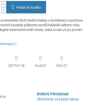
Přidat do košíku
 aromatická chuť modré maliny v kombinaci s poctivou
razivé koolady příjemně osvěží kdykoliv během roku.
ujete intenzivně svěží chutě, získá si vás už po prvním
informace
ZEPTAT SE
HLÍDAT
SDÍLET
BONUS PROGRAM
é do
Sbírej body za každý nákup.