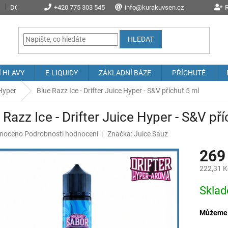
DOPRAVA A POŠTOVNÉ
+420 775 303 545
PROČ NAKOUPIT U NÁS?
info@kurakuvsen.cz
JAK NAKUPOVAT
R
HLEDAT
Í HLAVY
E-LIQUIDY
ZÁKLADNÍ BÁZE
PŘÍCHUTĚ
 Hyper
Blue Razz Ice - Drifter Juice Hyper - S&V příchuť 5 ml
 Razz Ice - Drifter Juice Hyper - S&V př
né
noceno
Podrobnosti hodnocení
Značka:
Juice Sauz
ení
269
u
222,31 K
Měrná
Skla
cena:
ek.
Můžeme d