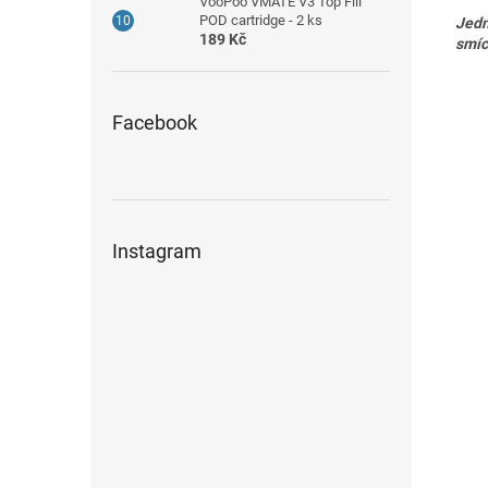
VooPoo VMATE V3 Top Fill
POD cartridge - 2 ks
Jedn
189 Kč
smíc
Facebook
Instagram