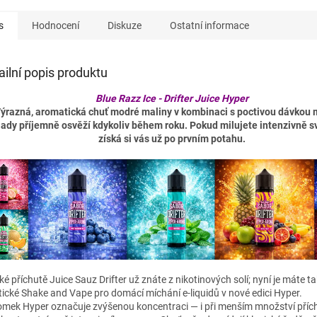
s
Hodnocení
Diskuze
Ostatní informace
ailní popis produktu
Blue Razz Ice - Drifter Juice Hyper
ýrazná, aromatická chuť modré maliny v kombinaci s poctivou dávkou 
ady příjemně osvěží kdykoliv během roku. Pokud milujete intenzivně sv
získá si vás už po prvním potahu.
ké příchutě Juice Sauz Drifter už znáte z nikotinových solí; nyní je máte t
tické Shake and Vape pro domácí míchání e-liquidů v nové edici Hyper.
omek Hyper označuje zvýšenou koncentraci — i při menším množství příc