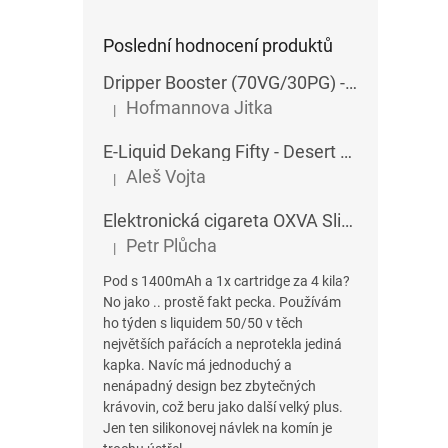
Poslední hodnocení produktů
Dripper Booster (70VG/30PG) - Imperia - 5x10 ml - 15 mg
Hofmannova Jitka
|
Hodnocení produktu je 5 z 5 hvězdiček.
E-Liquid Dekang Fifty - Desert Ship - 10 ml
Aleš Vojta
|
Hodnocení produktu je 5 z 5 hvězdiček.
Elektronická cigareta OXVA SlimStick X POD 1400 mAh
Petr Plůcha
|
Hodnocení produktu je 5 z 5 hvězdiček.
Pod s 1400mAh a 1x cartridge za 4 kila?
No jako .. prostě fakt pecka. Používám
ho týden s liquidem 50/50 v těch
největších pařácích a neprotekla jediná
kapka. Navíc má jednoduchý a
nenápadný design bez zbytečných
krávovin, což beru jako další velký plus.
Jen ten silikonovej návlek na komín je