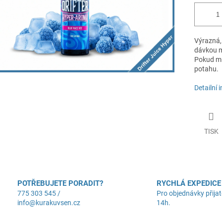
Výrazná,
dávkou m
Pokud mil
potahu.
Detailní 
TISK
POTŘEBUJETE PORADIT?
RYCHLÁ EXPEDICE
775 303 545 /
Pro objednávky přijat
info@kurakuvsen.cz
14h.