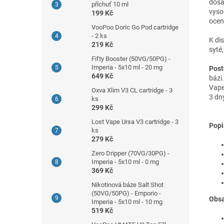
dosá
příchuť 10 ml
vyso
199 Kč
ocen
VooPoo Doric Go Pod cartridge
- 2 ks
K di
219 Kč
syté
Fifty Booster (50VG/50PG) -
Imperia - 5x10 ml - 20 mg
Post
649 Kč
bázi
Vape
Oxva Xlim V3 CL cartridge - 3
3 dn
ks
299 Kč
Lost Vape Ursa V3 cartridge - 3
Popi
ks
279 Kč
Zero Dripper (70VG/30PG) -
Imperia - 5x10 ml - 0 mg
369 Kč
Nikotinová báze Salt Shot
(50VG/50PG) - Emporio -
Obsa
Imperia - 5x10 ml - 10 mg
519 Kč