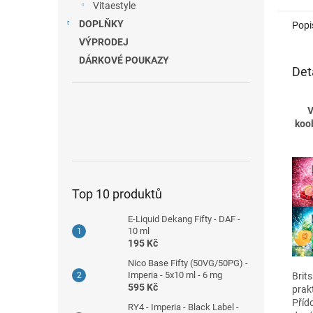
Vitaestyle
DOPLŇKY
Popi
VÝPRODEJ
DÁRKOVÉ POUKAZY
Det
V
kool
Top 10 produktů
E-Liquid Dekang Fifty - DAF -
10 ml
195 Kč
Nico Base Fifty (50VG/50PG) -
Imperia - 5x10 ml - 6 mg
Brits
595 Kč
prak
Příd
RY4 - Imperia - Black Label -