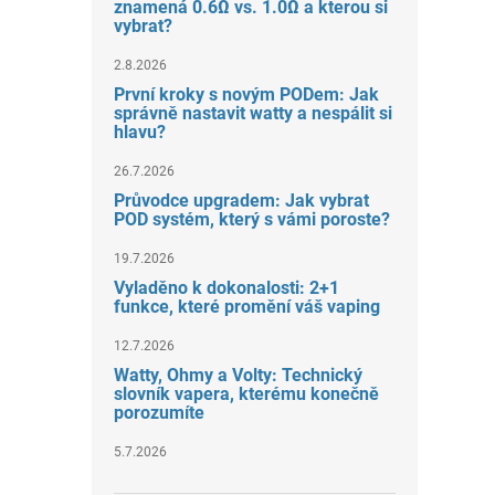
znamená 0.6Ω vs. 1.0Ω a kterou si
vybrat?
2.8.2026
První kroky s novým PODem: Jak
správně nastavit watty a nespálit si
hlavu?
26.7.2026
Průvodce upgradem: Jak vybrat
POD systém, který s vámi poroste?
19.7.2026
Vyladěno k dokonalosti: 2+1
funkce, které promění váš vaping
12.7.2026
Watty, Ohmy a Volty: Technický
slovník vapera, kterému konečně
porozumíte
5.7.2026