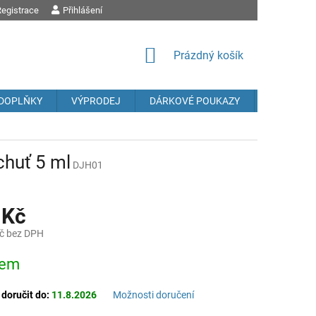
egistrace
OBCHODNÍ PODMÍNKY
Přihlášení
PODMÍNKY OCHRANY OSOBNÍCH ÚDAJŮ
REK
NÁKUPNÍ
Prázdný košík
KOŠÍK
DOPLŇKY
VÝPRODEJ
DÁRKOVÉ POUKAZY
Prodávané
íchuť 5 ml
DJH01
 Kč
č bez DPH
dem
oručit do:
11.8.2026
Možnosti doručení