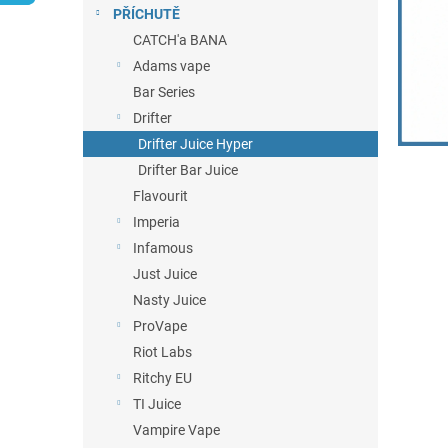
n
PŘÍCHUTĚ
e
CATCH'a BANA
l
Adams vape
Bar Series
Drifter
Drifter Juice Hyper
Drifter Bar Juice
Flavourit
Imperia
Infamous
Just Juice
Nasty Juice
ProVape
Riot Labs
Ritchy EU
TI Juice
Vampire Vape