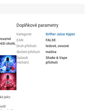
Doplňkové parametry
Kategorie
:
Drifter Juice Hyper
mrazivé
EAN
:
FALSE
ěží chutě,
Druh příchuti
:
ledové, ovocné
Složení příchuti
:
malina
Způsob
Shake & Vape
míchání
:
příchuti
aké jako
hutě