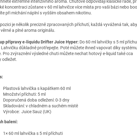
hnete extrémně intenzivního aroma. Chuťově odpovídají klasické řadě, př
ké koncentraci zůstane v 60 ml lahvičce více místa pro vaši bázi nebo boo
íte při míchání náplní s vyšším obsahem nikotinu.
spozici je několik precizně zpracovaných příchutí, každá vyvážená tak, ab
, věrné a plné aroma originálu.
up přípravy e-liquidu Drifter Juice Hyper:
Do 60 ml lahvičky s 5 ml příchut
. Lahvičku důkladně protřepejte. Poté můžete ihned vapovat díky systém
. Pro zvýraznění výsledné chuti můžete nechat hotový e-liquid také cca
y odležet.
s:
Plastová lahvička s kapátkem 60 ml
Množství příchuti: 5 ml
Doporučená doba odležení: 0-3 dny
Skladování: v chladném a suchém místě
Výrobce:
Juice Sauz
(UK)
h balení:
1× 60 ml lahvička s 5 ml příchuti