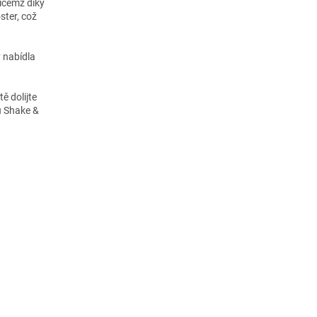
ičemž díky
ster, což
y nabídla
ě dolijte
u Shake &