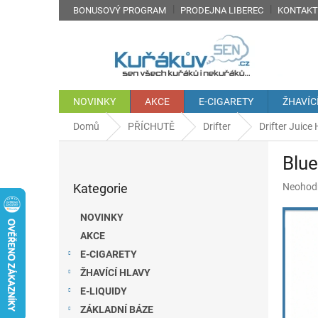
Přejít
BONUSOVÝ PROGRAM
PRODEJNA LIBEREC
KONTAKT
na
obsah
NOVINKY
AKCE
E-CIGARETY
ŽHAVÍC
Domů
PŘÍCHUTĚ
Drifter
Drifter Juice
P
Blue
o
Přeskočit
s
Průměr
Kategorie
Neohod
kategorie
t
hodnoc
r
produkt
NOVINKY
a
je
AKCE
n
0,0
z
E-CIGARETY
n
5
í
ŽHAVÍCÍ HLAVY
hvězdič
p
E-LIQUIDY
a
ZÁKLADNÍ BÁZE