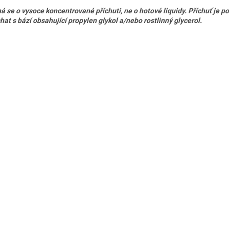
á se o vysoce koncentrované příchuti, ne o hotové liquidy. Příchuť je p
hat s bází obsahující propylen glykol a/nebo rostlinný glycerol.