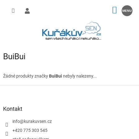
Přejít
na
NÁKUP
obsah
KOŠÍK
BuiBui
Žádné produkty značky
BuiBui
nebyly nalezeny...
Z
á
p
a
Kontakt
t
í
info
@
kurakuvsen.cz
+420 775 303 545