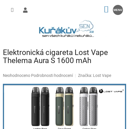
Přejít
na
NÁKUP
obsah
KOŠÍK
Elektronická cigareta Lost Vape
Thelema Aura S 1600 mAh
Průměrné
Neohodnoceno
Podrobnosti hodnocení
Značka:
Lost Vape
hodnocení
produktu
je
0,0
z
5
hvězdiček.