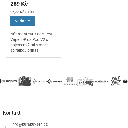
289 Kč
Měrná
96,33 Kč / 1 ks
cena:
Varianty
Náhradní cartridge Lost
Vape E-Plus Pod V2 s
objemem 2 ml a mesh
spirálkou přináší
vylepšenou chuť, delší
životnost a pohodlné
boční plnění. Dostupné v
odporu 0,6 Ω (RDL/MTL)
a...
Z
á
p
a
Kontakt
t
í
info
@
kurakuvsen.cz