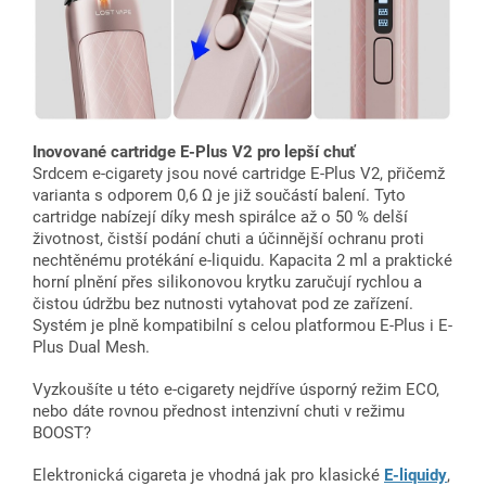
Inovované cartridge E-Plus V2 pro lepší chuť
Srdcem e-cigarety jsou nové cartridge E-Plus V2, přičemž
varianta s odporem 0,6 Ω je již součástí balení. Tyto
cartridge nabízejí díky mesh spirálce až o 50 % delší
životnost, čistší podání chuti a účinnější ochranu proti
nechtěnému protékání e-liquidu. Kapacita 2 ml a praktické
horní plnění přes silikonovou krytku zaručují rychlou a
čistou údržbu bez nutnosti vytahovat pod ze zařízení.
Systém je plně kompatibilní s celou platformou E-Plus i E-
Plus Dual Mesh.
Vyzkoušíte u této e-cigarety nejdříve úsporný režim ECO,
nebo dáte rovnou přednost intenzivní chuti v režimu
BOOST?
Elektronická cigareta je vhodná jak pro klasické
E-liquidy
,