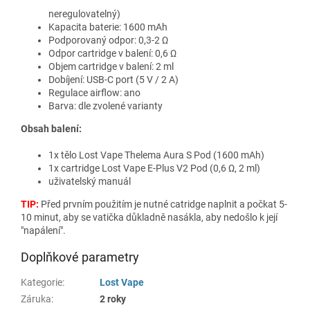
neregulovatelný)
Kapacita baterie: 1600 mAh
Podporovaný odpor: 0,3-2 Ω
Odpor cartridge v balení: 0,6 Ω
Objem cartridge v balení: 2 ml
Dobíjení: USB-C port (5 V / 2 A)
Regulace airflow: ano
Barva: dle zvolené varianty
Obsah balení:
1x tělo Lost Vape Thelema Aura S Pod (1600 mAh)
1x cartridge Lost Vape E-Plus V2 Pod (0,6 Ω, 2 ml)
uživatelský manuál
TIP:
Před prvním použitím je nutné catridge naplnit a počkat 5-
10 minut, aby se vatička důkladně nasákla, aby nedošlo k její
"napálení".
Doplňkové parametry
Kategorie
:
Lost Vape
Záruka
:
2 roky