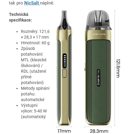
tak pro
NicSalt
náplně.
Technická
specifikace:
Rozměry:
121,6
× 28,3 × 17 mm
Hmotnost: 60 g
Způsob
potahování:
MTL (klasické
šlukování) /
RDL (utažené
přímé
potahování)
Metody spínání
potahu:
automatické
Výstupní
výkon: 5-40 W
(automatický