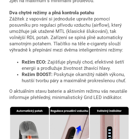
zpět na maximum s minimální prodlevou.
Dva chytré režimy a plná kontrola potahu
Zážitek z vapování si jednoduše upravíte pomocí
posuvníku pro regulaci přívodu vzduchu (airflow), který
umožňuje jak utažené MTL (klasické šlukování), tak
volnější RDL potah. Zařízení se spíná plně automaticky
samotným potahem. Tlačítko na těle e-cigarety slouží
výhradně k přepínání mezi dvěma inteligentními režimy:
Režim ECO:
Zajišťuje plynulý chod, efektivně šetří
energii a prodlužuje životnost žhavící hlavy.
Režim BOOST:
Poskytuje okamžitý náběh výkonu,
hustší tvorbu páry a maximálně prokreslenou chuť.
O aktuálním stavu baterie a aktivním režimu vás neustále
informuje přehledný, minimalistický Grid LED indikátor.