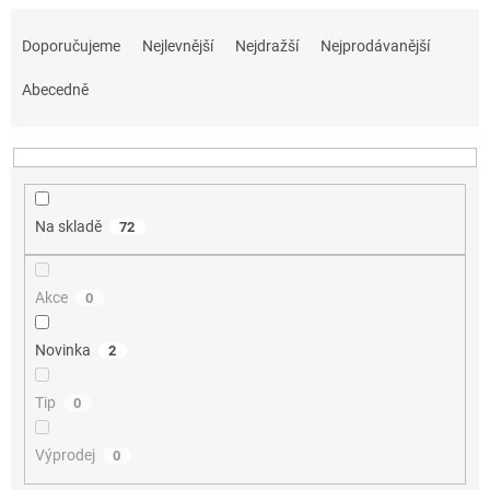
Ř
a
Doporučujeme
Nejlevnější
Nejdražší
Nejprodávanější
z
e
Abecedně
n
í
p
r
o
Na skladě
72
d
u
k
Akce
0
t
ů
Novinka
2
Tip
0
Výprodej
0