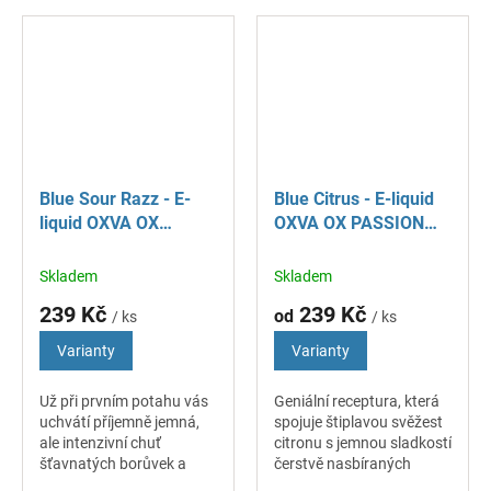
perfektně doplňují a tvoří
kooladě. Ideální pro horké
zcela originální a
dny, kdy hledáte chutnou
nezaměnitelný mix,
a...
který...
Blue Sour Razz - E-
Blue Citrus - E-liquid
liquid OXVA OX
OXVA OX PASSION
PASSION Salt - 10 ml
Salt - 10 ml
Skladem
Skladem
239 Kč
239 Kč
od
/ ks
/ ks
Varianty
Varianty
Už při prvním potahu vás
Geniální receptura, která
uchvátí příjemně jemná,
spojuje štiplavou svěžest
ale intenzivní chuť
citronu s jemnou sladkostí
šťavnatých borůvek a
čerstvě nasbíraných
mírně nakyslých malin.
borůvek. Ideální pro