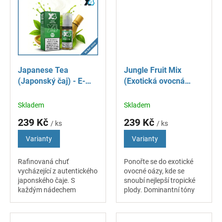
limetky....
kyselých čerstvých
malin...
Japanese Tea
Jungle Fruit Mix
(Japonský čaj) - E-
(Exotická ovocná
liquid X4 Bar Juice -
směs) - E-liquid X4
10 ml
Bar Juice - 10 ml
Skladem
Skladem
239 Kč
239 Kč
/ ks
/ ks
Varianty
Varianty
Rafinovaná chuť
Ponořte se do exotické
vycházející z autentického
ovocné oázy, kde se
japonského čaje. S
snoubí nejlepší tropické
každým nádechem
plody. Dominantní tóny
zažijete dokonalou
šťavnatého ananasu a
rovnováhu mezi
lahodné papáji vytváří
přirozenou svěžestí a
harmonickou chuťovou