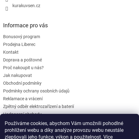
u
kurakuvsen.cz
Informace pro vás
Bonusový program
Prodejna Liberec
Kontakt
Doprava a poštovné
Proč nakoupit u nás?
Jak nakupovat
Obchodní podmínky
Podmínky ochrany osobních údajů
Reklamace a vrácení
Zpětný odběr elektrozařízení a baterií
Hodnocení obchodu
Dárkové poukazy
Používáme cookies, abychom Vám umožnili pohodlné
Blog
prohlížení webu a díky analýze provozu webu neustále
zlepšovali jeho funkce, výkon a použitelnost.
Více