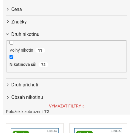
Cena
Značky
Druh nikotinu
Volný nikotin
11
Nikotinová sůl
72
Druh příchuti
Obsah nikotinu
VYMAZAT FILTRY
Položek k zobrazení:
72
V
ý