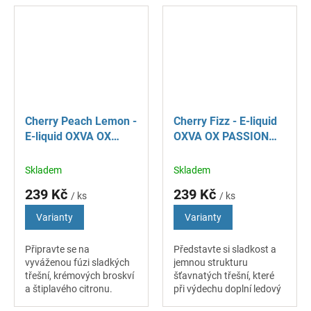
typicky hroznová a
limetky a trochou
velmi...
limetkové šťávy. Tento
jedinečný...
Cherry Peach Lemon -
Cherry Fizz - E-liquid
E-liquid OXVA OX
OXVA OX PASSION
PASSION Salt - 10 ml
Salt - 10 ml
Skladem
Skladem
239 Kč
239 Kč
/ ks
/ ks
Varianty
Varianty
Připravte se na
Představte si sladkost a
vyváženou fúzi sladkých
jemnou strukturu
třešní, krémových broskví
šťavnatých třešní, které
a štiplavého citronu.
při výdechu doplní ledový
Všechny složky se
dovětek díky přidané