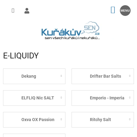
Přejít
na
NÁKUP
obsah
KOŠÍK
E-LIQUIDY
Dekang
Drifter Bar Salts
ELFLIQ Nic SALT
Emporio - Imperia
Oxva OX Passion
Ritchy Salt