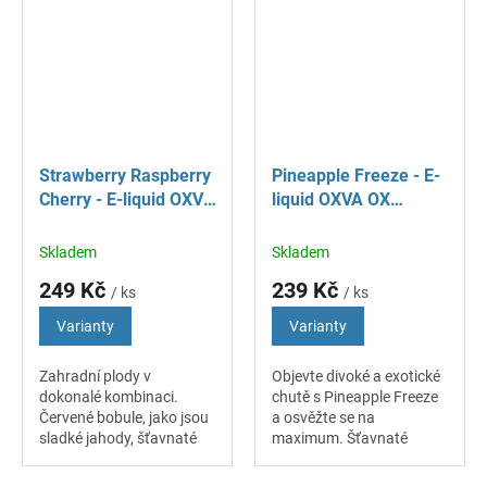
ovocným charakterem,
osvěžující, pochází z
který věrně napodobuje...
vyzrálých...
Strawberry Raspberry
Pineapple Freeze - E-
Cherry - E-liquid OXVA
liquid OXVA OX
OX PASSION Salt - 10
PASSION Salt - 10 ml
ml
Skladem
Skladem
249 Kč
239 Kč
/ ks
/ ks
Varianty
Varianty
Zahradní plody v
Objevte divoké a exotické
dokonalé kombinaci.
chutě s Pineapple Freeze
Červené bobule, jako jsou
a osvěžte se na
sladké jahody, šťavnaté
maximum. Šťavnaté
třešně a lehce kyselé
kousky čerstvého
maliny, jsou lahodné po
ananasu pokryté