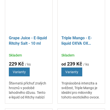
efektem. Ideální volba
nádechem svěžího
pro...
kaktusu....
Grape Juice - E-liquid
Triple Mango - E-
Ritchy Salt - 10 ml
liquid OXVA OX
PASSION Salt - 10 ml
Skladem
Skladem
229 Kč
239 Kč
od
/ ks
/ ks
Varianty
Varianty
Šťavnatá příchuť zralých
Trojnásobná intenzita a
hroznů v podobě
svěžest, Triple Mango je
lahodného džusu. Tento
ideální pro milovníky
e-liquid od Ritchy nabízí
tohoto exotického ovoce.
dokonale vyváženou
Výrazná chuť, lehce
sladkost s osvěžujícím
dřevitá, sladce krémová a