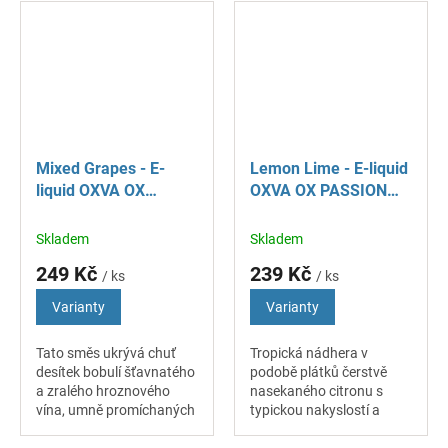
celý rok. Jahody přinášejí
ledovými kostkami
sladkou chuť,...
přinášejí dokonalé
osvěžení. Tato...
Mixed Grapes - E-
Lemon Lime - E-liquid
liquid OXVA OX
OXVA OX PASSION
PASSION Salt - 10 ml
Salt - 10 ml
Skladem
Skladem
249 Kč
239 Kč
/ ks
/ ks
Varianty
Varianty
Tato směs ukrývá chuť
Tropická nádhera v
desítek bobulí šťavnatého
podobě plátků čerstvě
a zralého hroznového
nasekaného citronu s
vína, umně promíchaných
typickou nakyslostí a
do nejlahodnějšího celku.
štiplavostí, doplněná
Chuť je plná, výrazná,
vrstvami nasekané