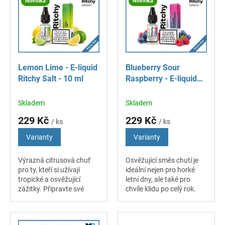
Novinka
Novinka
p
i
s
p
r
o
Lemon Lime - E-liquid
Blueberry Sour
d
Ritchy Salt - 10 ml
Raspberry - E-liquid
u
Ritchy Salt - 10 ml
k
Skladem
Skladem
t
ů
229 Kč
229 Kč
/ ks
/ ks
Varianty
Varianty
Výrazná citrusová chuť
Osvěžující směs chutí je
pro ty, kteří si užívají
ideální nejen pro horké
tropické a osvěžující
letní dny, ale také pro
zážitky. Připravte své
chvíle klidu po celý rok.
chuťové buňky na explozi
Dokonale sladěná
kyselých tónů zralého
kombinace jemně
citronu a záhadné zelené
sladkých borůvek a