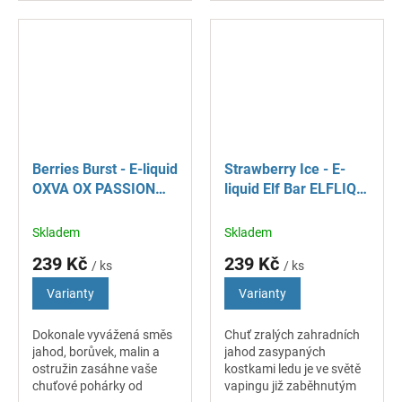
Ideální volba pro
milovníky osvěžujících
zpříjemnění každého dne.
ovocných směsí, které
povzbudí...
Berries Burst - E-liquid
Strawberry Ice - E-
OXVA OX PASSION
liquid Elf Bar ELFLIQ
Salt - 10 ml
Nic SALT - 10 ml
Skladem
Skladem
239 Kč
239 Kč
/ ks
/ ks
Varianty
Varianty
Dokonale vyvážená směs
Chuť zralých zahradních
jahod, borůvek, malin a
jahod zasypaných
ostružin zasáhne vaše
kostkami ledu je ve světě
chuťové pohárky od
vapingu již zaběhnutým