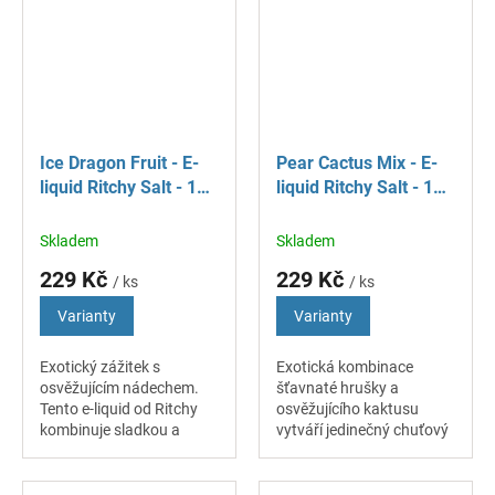
jemnými bylinnými
kompozici, která je...
podtóny, které...
Ice Dragon Fruit - E-
Pear Cactus Mix - E-
liquid Ritchy Salt - 10
liquid Ritchy Salt - 10
ml
ml
Skladem
Skladem
229 Kč
229 Kč
/ ks
/ ks
Varianty
Varianty
Exotický zážitek s
Exotická kombinace
osvěžujícím nádechem.
šťavnaté hrušky a
Tento e-liquid od Ritchy
osvěžujícího kaktusu
kombinuje sladkou a
vytváří jedinečný chuťový
jemně nakyslou chuť
zážitek. Dokonalá
dračího ovoce s
harmonie sladké ovocné
příjemným chladivým
hrušky s lehce nakyslým