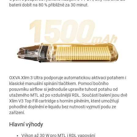
baterii dobít na 80 % přibližně za 30 minut.
OXVA Xlim 3 Ultra podporuje automatickou aktivaci potahem i
klasické manuální spínání tlačítkem. Pomocí bočního
posuvníku airflow si jednoduše upravíte tuhost potahu od
utaženého MTL až po vzdušnější RDL. Součástí balení jsou dvě
Xlim V3 Top Fill cartridge s horním plněním, které umožňují
pohodlné doplnění e-liquidu bez nutnosti vyjmutí podu ze
zařízení.
Hlavní výhody
Výkon až 30 W pro MTL i RDL vapování