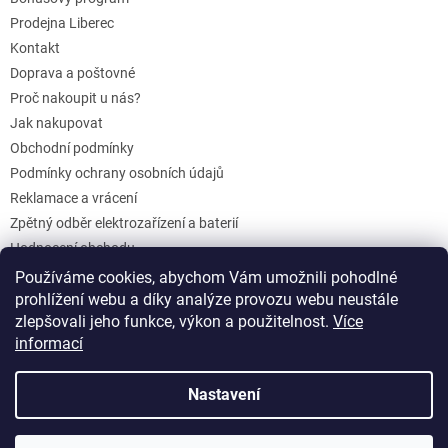
Prodejna Liberec
Kontakt
Doprava a poštovné
Proč nakoupit u nás?
Jak nakupovat
Obchodní podmínky
Podmínky ochrany osobních údajů
Reklamace a vrácení
Zpětný odběr elektrozařízení a baterií
Hodnocení obchodu
Dárkové poukazy
Používáme cookies, abychom Vám umožnili pohodlné
prohlížení webu a díky analýze provozu webu neustále
Blog
zlepšovali jeho funkce, výkon a použitelnost.
Více
informací
Vytvořil Shoptet
Nastavení
Copyright 2026
KurakuvSEN.cz
. Všechna práva vyhrazena.