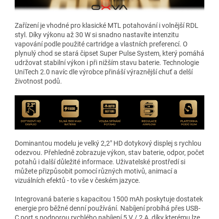
Zařízení je vhodné pro klasické MTL potahování i volnější RDL
styl. Díky výkonu až 30 W si snadno nastavíte intenzitu
vapování podle použité cartridge a vlastních preferencí. O
plynulý chod se stará čipset Super Pulse System, který pomáhá
udržovat stabilní výkon i při nižším stavu baterie. Technologie
UniTech 2.0 navíc dle výrobce přináší výraznější chuť a delší
životnost podů.
Dominantou modelu je velký 2,2" HD dotykový displej s rychlou
odezvou. Přehledně zobrazuje výkon, stav baterie, odpor, počet
potahů i další důležité informace. Uživatelské prostředí si
můžete přizpůsobit pomocí různých motivů, animací a
vizuálních efektů - to vše v českém jazyce.
Integrovaná baterie s kapacitou 1500 mAh poskytuje dostatek
energie pro běžné denní používání. Nabíjení probíhá přes USB-
C port s podporou rychlého nabíjení 5 V / 2 A, díky kterému lze