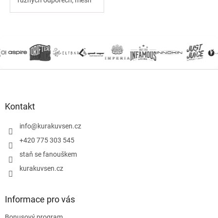
různých odporech, mesh
coil, postranní plnění v
horní části, vhodná pro
MTL i RDL vaping, v balení
3 ks.
Z
á
p
a
Kontakt
t
í
info
@
kurakuvsen.cz
+420 775 303 545
staň se fanouškem
kurakuvsen.cz
Informace pro vás
Bonusový program