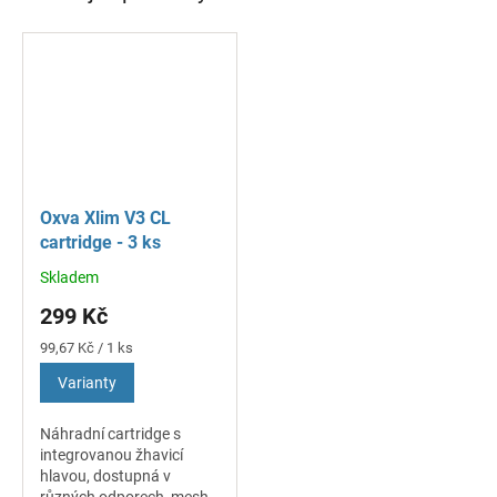
Oxva Xlim V3 CL
cartridge - 3 ks
Skladem
Průměrné
hodnocení
299 Kč
produktu
je
Měrná
99,67 Kč / 1 ks
5,0
cena:
Varianty
z
5
hvězdiček.
Náhradní cartridge s
integrovanou žhavicí
hlavou, dostupná v