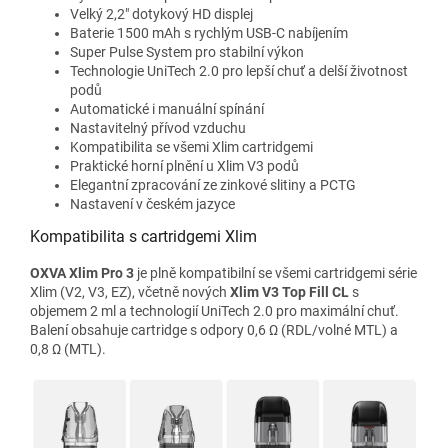
Velký 2,2" dotykový HD displej
Baterie 1500 mAh s rychlým USB-C nabíjením
Super Pulse System pro stabilní výkon
Technologie UniTech 2.0 pro lepší chuť a delší životnost
podů
Automatické i manuální spínání
Nastavitelný přívod vzduchu
Kompatibilita se všemi Xlim cartridgemi
Praktické horní plnění u Xlim V3 podů
Elegantní zpracování ze zinkové slitiny a PCTG
Nastavení v českém jazyce
Kompatibilita s cartridgemi Xlim
OXVA Xlim Pro 3
je plně kompatibilní se všemi cartridgemi série
Xlim (V2, V3, EZ), včetně nových
Xlim V3 Top Fill CL
s
objemem 2 ml a technologií UniTech 2.0 pro maximální chuť.
Balení obsahuje cartridge s odpory 0,6 Ω (RDL/volné MTL) a
0,8 Ω (MTL).