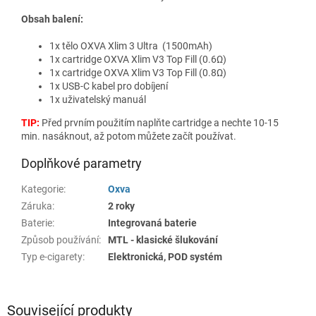
Obsah balení:
1x tělo OXVA Xlim 3 Ultra (1500mAh)
1x cartridge OXVA Xlim V3 Top Fill (0.6Ω)
1x cartridge OXVA Xlim V3 Top Fill (0.8Ω)
1x USB-C kabel pro dobíjení
1x uživatelský manuál
TIP:
Před prvním použitím naplňte cartridge a nechte 10-15
min. nasáknout, až potom můžete začít používat.
Doplňkové parametry
Kategorie
:
Oxva
Záruka
:
2 roky
Baterie
:
Integrovaná baterie
Způsob používání
:
MTL - klasické šlukování
Typ e-cigarety
:
Elektronická, POD systém
Související produkty