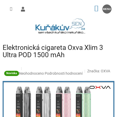
Přejít
na
NÁKUP
obsah
KOŠÍK
Elektronická cigareta Oxva Xlim 3
Ultra POD 1500 mAh
Značka:
OXVA
Průměrné
Neohodnoceno
Podrobnosti hodnocení
Novinka
hodnocení
produktu
je
0,0
z
5
hvězdiček.