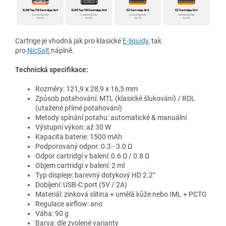
Cartrige je vhodná jak pro klasické
E-liquidy
, tak
pro
NicSalt
náplně.
Technická specifikace:
Rozměry:
121,9 x 28,9 x 16,5 mm
Způsob potahování: MTL (klasické šlukování) / RDL
(utažené přímé potahování)
Metody spínání potahu:
automatické & manuální
Výstupní výkon: až 30 W
Kapacita baterie: 1500 mAh
Podporovaný odpor: 0.3 - 3.0 Ω
Odpor cartridgí v balení: 0.6 Ω / 0.8 Ω
Objem cartridgí v balení: 2 ml
Typ displeje: barevný dotykový HD 2
.2"
Dobíjení: USB-C port (5V / 2A)
Materiál: zinková slitina + umělá kůže nebo IML + PCTG
Regulace airflow: ano
Váha: 90 g
Barva: dle zvolené varianty