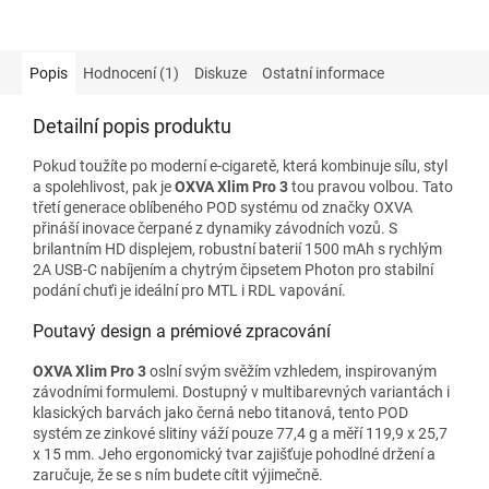
Popis
Hodnocení (1)
Diskuze
Ostatní informace
Detailní popis produktu
Pokud toužíte po moderní e-cigaretě, která kombinuje sílu, styl
a spolehlivost, pak je
OXVA Xlim Pro 3
tou pravou volbou. Tato
třetí generace oblíbeného POD systému od značky OXVA
přináší inovace čerpané z dynamiky závodních vozů. S
brilantním HD displejem, robustní baterií 1500 mAh s rychlým
2A USB-C nabíjením a chytrým čipsetem Photon pro stabilní
podání chuťi je ideální pro MTL i RDL vapování.
Poutavý design a prémiové zpracování
OXVA Xlim Pro 3
oslní svým svěžím vzhledem, inspirovaným
závodními formulemi. Dostupný v multibarevných variantách i
klasických barvách jako černá nebo titanová, tento POD
systém ze zinkové slitiny váží pouze 77,4 g a měří 119,9 x 25,7
x 15 mm. Jeho ergonomický tvar zajišťuje pohodlné držení a
zaručuje, že se s ním budete cítit výjimečně.