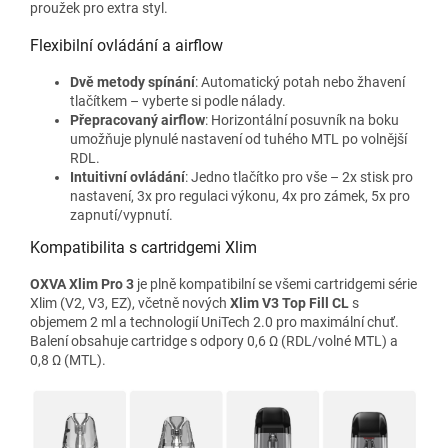
proužek pro extra styl.
Flexibilní ovládání a airflow
Dvě metody spínání
: Automatický potah nebo žhavení
tlačítkem – vyberte si podle nálady.
Přepracovaný airflow
: Horizontální posuvník na boku
umožňuje plynulé nastavení od tuhého MTL po volnější
RDL.
Intuitivní ovládání
: Jedno tlačítko pro vše – 2x stisk pro
nastavení, 3x pro regulaci výkonu, 4x pro zámek, 5x pro
zapnutí/vypnutí.
Kompatibilita s cartridgemi Xlim
OXVA Xlim Pro 3
je plně kompatibilní se všemi cartridgemi série
Xlim (V2, V3, EZ), včetně nových
Xlim V3 Top Fill CL
s
objemem 2 ml a technologií UniTech 2.0 pro maximální chuť.
Balení obsahuje cartridge s odpory 0,6 Ω (RDL/volné MTL) a
0,8 Ω (MTL).