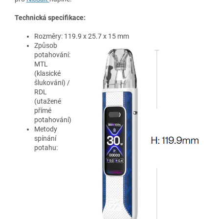
Technická specifikace:
Rozměry:
119.9 x 25.7 x 15 mm
Způsob
potahování:
MTL
(klasické
šlukování) /
RDL
(utažené
přímé
potahování)
Metody
spínání
potahu: