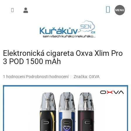
Přejít
na
NÁKUP
obsah
KOŠÍK
Elektronická cigareta Oxva Xlim Pro
3 POD 1500 mAh
Průměrné
1 hodnocení
Podrobnosti hodnocení
Značka:
OXVA
hodnocení
produktu
je
5,0
z
5
hvězdiček.