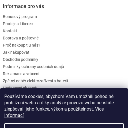
Informace pro vás
Bonusový program
Prodejna Liberec
Kontakt
Doprava a poštovné
Proč nakoupit u nás?
Jak nakupovat
Obchodní podmínky
Podmínky ochrany osobních údajů
Reklamace a vrácení
Zpětný odběr elektrozařízení a baterií
Hodnocení obchodu
Dárkové poukazy
Používáme cookies, abychom Vám umožnili pohodlné
Blog
prohlížení webu a díky analýze provozu webu neustále
zlepšovali jeho funkce, výkon a použitelnost.
Více
informací
Vytvořil Shoptet