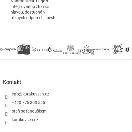
Náhradní cartridge s
integrovanou žhavicí
hlavou, dostupná v
různých odporech, mesh
coil, postranní plnění v
horní části, vhodná pro
MTL i RDL vaping, v balení
3 ks.
Z
á
p
a
Kontakt
t
í
info
@
kurakuvsen.cz
+420 775 303 545
staň se fanouškem
kurakuvsen.cz