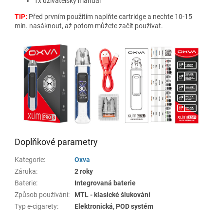
1x uživatelský manuál
TIP:
Před prvním použitím naplňte cartridge a nechte 10-15
min. nasáknout, až potom můžete začít používat.
Doplňkové parametry
Kategorie
:
Oxva
Záruka
:
2 roky
Baterie
:
Integrovaná baterie
Způsob používání
:
MTL - klasické šlukování
Typ e-cigarety
:
Elektronická, POD systém