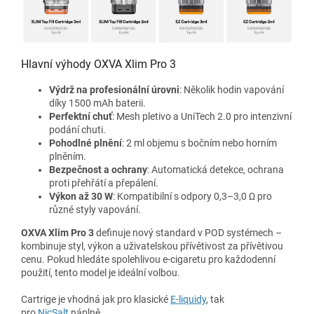
Hlavní výhody OXVA Xlim Pro 3
Výdrž na profesionální úrovni
: Několik hodin vapování
díky 1500 mAh baterii.
Perfektní chuť
: Mesh pletivo a UniTech 2.0 pro intenzivní
podání chuti.
Pohodlné plnění
: 2 ml objemu s bočním nebo horním
plněním.
Bezpečnost a ochrany
: Automatická detekce, ochrana
proti přehřátí a přepálení.
Výkon až 30 W
: Kompatibilní s odpory 0,3–3,0 Ω pro
různé styly vapování.
OXVA Xlim Pro 3
definuje nový standard v POD systémech –
kombinuje styl, výkon a uživatelskou přívětivost za přívětivou
cenu. Pokud hledáte spolehlivou e-cigaretu pro každodenní
použití, tento model je ideální volbou.
Cartrige je vhodná jak pro klasické
E-liquidy
, tak
pro
NicSalt
náplně.