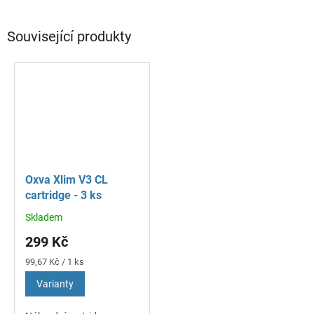
Související produkty
Oxva Xlim V3 CL
cartridge - 3 ks
Skladem
Průměrné
hodnocení
299 Kč
produktu
je
Měrná
99,67 Kč / 1 ks
5,0
cena:
Varianty
z
5
hvězdiček.