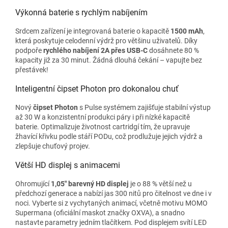
Výkonná baterie s rychlým nabíjením
Srdcem zařízení je integrovaná baterie o kapacitě
1500 mAh
,
která poskytuje celodenní výdrž pro většinu uživatelů. Díky
podpoře
rychlého nabíjení 2A přes USB-C
dosáhnete 80 %
kapacity již za 30 minut. Žádná dlouhá čekání – vapujte bez
přestávek!
Inteligentní čipset Photon pro dokonalou chuť
Nový
čipset Photon
s Pulse systémem zajišťuje stabilní výstup
až 30 W a konzistentní produkci páry i při nízké kapacitě
baterie. Optimalizuje životnost cartridgí tím, že upravuje
žhavící křivku podle stáří PODu, což prodlužuje jejich výdrž a
zlepšuje chuťový projev.
Větší HD displej s animacemi
Ohromující
1,05" barevný HD displej
je o 88 % větší než u
předchozí generace a nabízí jas 300 nitů pro čitelnost ve dne i v
noci. Vyberte si z vychytaných animací, včetně motivu MOMO
Supermana
(oficiální maskot značky OXVA)
, a snadno
nastavte parametry jedním tlačítkem. Pod displejem svítí LED