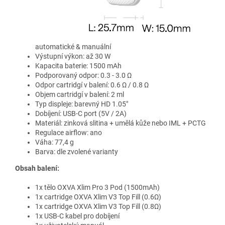
automatické & manuální
Výstupní výkon: až 30 W
Kapacita baterie: 1500 mAh
Podporovaný odpor: 0.3 - 3.0 Ω
Odpor cartridgí v balení: 0.6 Ω / 0.8 Ω
Objem cartridgí v balení: 2 ml
Typ displeje: barevný HD
1.05"
Dobíjení: USB-C port (5V / 2A)
Materiál: zinková slitina + umělá kůže nebo IML + PCTG
Regulace airflow: ano
Váha: 77,4 g
Barva: dle zvolené varianty
Obsah balení:
1x tělo OXVA Xlim Pro 3 Pod (1500mAh)
1x cartridge OXVA Xlim V3 Top Fill (0.6Ω)
1x cartridge OXVA Xlim V3 Top Fill (0.8Ω)
1x USB-C kabel pro dobíjení