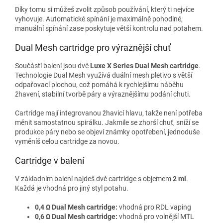
Díky tomu si můžeš zvolit způsob používání, který ti nejvíce
vyhovuje. Automatické spínání je maximálně pohodlné,
manuální spínání zase poskytuje větší kontrolu nad potahem.
Dual Mesh cartridge pro výraznější chuť
Součástí balení jsou dvě
Luxe X Series Dual Mesh cartridge
.
Technologie Dual Mesh využívá duální mesh pletivo s větší
odpařovací plochou, což pomáhá k rychlejšímu náběhu
žhavení, stabilní tvorbě páry a výraznějšímu podání chuti.
Cartridge mají integrovanou žhavicí hlavu, takže není potřeba
měnit samostatnou spirálku. Jakmile se zhorší chuť, sníží se
produkce páry nebo se objeví známky opotřebení, jednoduše
vyměníš celou cartridge za novou.
Cartridge v balení
V základním balení najdeš dvě cartridge s objemem
2 ml
.
Každá je vhodná pro jiný styl potahu.
0,4 Ω Dual Mesh cartridge:
vhodná pro RDL vaping
0,6 Ω Dual Mesh cartridge:
vhodná pro volnější MTL