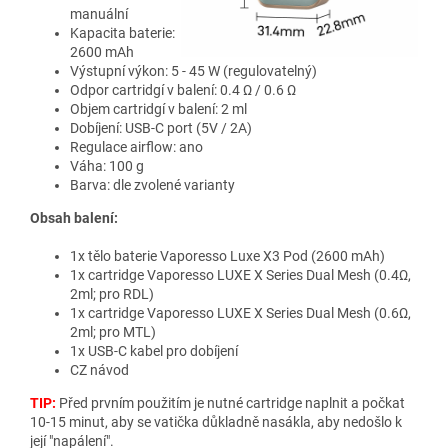
manuální
Kapacita baterie:
2600 mAh
Výstupní výkon: 5 - 45 W (regulovatelný)
Odpor cartridgí v balení: 0.4 Ω / 0.6 Ω
Objem cartridgí v balení: 2 ml
Dobíjení: USB-C port (5V / 2A)
Regulace airflow: ano
Váha: 100 g
Barva: dle zvolené varianty
Obsah balení:
1x tělo baterie Vaporesso Luxe X3 Pod (2600 mAh)
1x cartridge Vaporesso LUXE X Series Dual Mesh (0.4Ω,
2ml; pro RDL)
1x cartridge Vaporesso LUXE X Series Dual Mesh (0.6Ω,
2ml; pro MTL)
1x USB-C kabel pro dobíjení
CZ návod
TIP:
Před prvním použitím je nutné cartridge naplnit a počkat
10-15 minut, aby se vatička důkladně nasákla, aby nedošlo k
její "napálení".