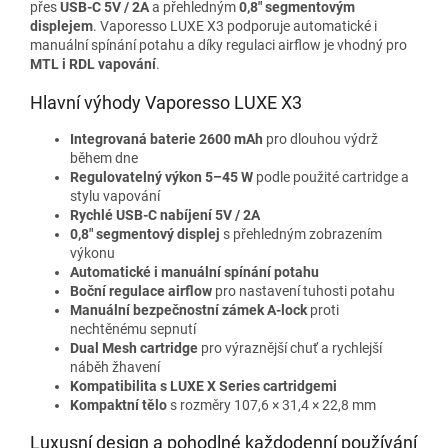
přes
USB-C 5V / 2A
a přehledným
0,8" segmentovým
displejem
. Vaporesso LUXE X3 podporuje automatické i
manuální spínání potahu a díky regulaci airflow je vhodný pro
MTL i RDL vapování
.
Hlavní výhody Vaporesso LUXE X3
Integrovaná baterie 2600 mAh
pro dlouhou výdrž
během dne
Regulovatelný výkon 5–45 W
podle použité cartridge a
stylu vapování
Rychlé USB-C nabíjení 5V / 2A
0,8" segmentový displej
s přehledným zobrazením
výkonu
Automatické i manuální spínání potahu
Boční regulace airflow
pro nastavení tuhosti potahu
Manuální bezpečnostní zámek A-lock
proti
nechtěnému sepnutí
Dual Mesh cartridge
pro výraznější chuť a rychlejší
náběh žhavení
Kompatibilita s LUXE X Series cartridgemi
Kompaktní tělo
s rozměry 107,6 × 31,4 × 22,8 mm
Luxusní design a pohodlné každodenní používání