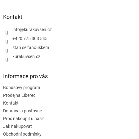
á
p
a
Kontakt
t
í
info
@
kurakuvsen.cz
+420 775 303 545
staň se fanouškem
kurakuvsen.cz
Informace pro vás
Bonusový program
Prodejna Liberec
Kontakt
Doprava a poštovné
Proč nakoupit u nás?
Jak nakupovat
Obchodní podmínky