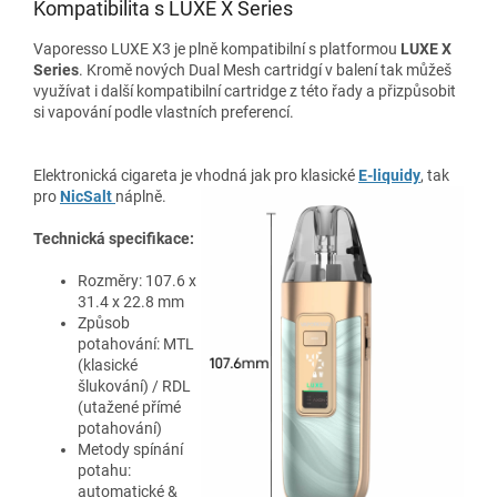
Kompatibilita s LUXE X Series
Vaporesso LUXE X3 je plně kompatibilní s platformou
LUXE X
Series
. Kromě nových Dual Mesh cartridgí v balení tak můžeš
využívat i další kompatibilní cartridge z této řady a přizpůsobit
si vapování podle vlastních preferencí.
Elektronická cigareta je vhodná jak pro klasické
E-liquidy
, tak
pro
NicSalt
náplně.
Technická specifikace:
Rozměry: 107.6 x
31.4 x 22.8 mm
Způsob
potahování: MTL
(klasické
šlukování) / RDL
(utažené přímé
potahování)
Metody spínání
potahu:
automatické &