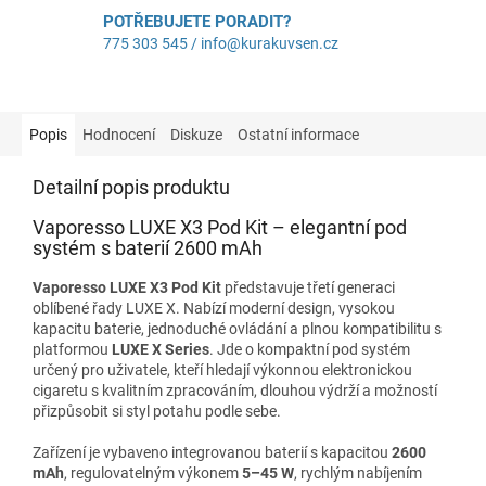
POTŘEBUJETE PORADIT?
775 303 545 / info@kurakuvsen.cz
Popis
Hodnocení
Diskuze
Ostatní informace
Detailní popis produktu
Vaporesso LUXE X3 Pod Kit – elegantní pod
systém s baterií 2600 mAh
Vaporesso LUXE X3 Pod Kit
představuje třetí generaci
oblíbené řady LUXE X. Nabízí moderní design, vysokou
kapacitu baterie, jednoduché ovládání a plnou kompatibilitu s
platformou
LUXE X Series
. Jde o kompaktní pod systém
určený pro uživatele, kteří hledají výkonnou elektronickou
cigaretu s kvalitním zpracováním, dlouhou výdrží a možností
přizpůsobit si styl potahu podle sebe.
Zařízení je vybaveno integrovanou baterií s kapacitou
2600
mAh
, regulovatelným výkonem
5–45 W
, rychlým nabíjením