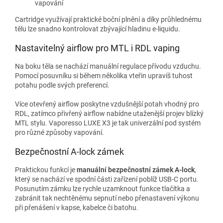
vapování
Cartridge využívají praktické boční plnění a díky průhlednému
tělu lze snadno kontrolovat zbývající hladinu e-liquidu.
Nastavitelný airflow pro MTL i RDL vaping
Na boku těla se nachází manuální regulace přívodu vzduchu.
Pomocí posuvníku si během několika vteřin upravíš tuhost
potahu podle svých preferencí.
Více otevřený airflow poskytne vzdušnější potah vhodný pro
RDL, zatímco přivřený airflow nabídne utaženější projev blízký
MTL stylu. Vaporesso LUXE X3 je tak univerzální pod systém
pro různé způsoby vapování.
Bezpečnostní A-lock zámek
Praktickou funkcí je
manuální bezpečnostní zámek A-lock
,
který se nachází ve spodní části zařízení poblíž USB-C portu.
Posunutím zámku lze rychle uzamknout funkce tlačítka a
zabránit tak nechtěnému sepnutí nebo přenastavení výkonu
při přenášení v kapse, kabelce či batohu.