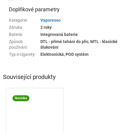
Doplňkové parametry
Kategorie
:
Vaporesso
Záruka
:
2 roky
Baterie
:
Integrovaná baterie
Způsob
DTL - přímé tahání do plic, MTL - klasické
používání
:
šlukování
Typ e-cigarety
:
Elektronická, POD systém
Související produkty
Novinka