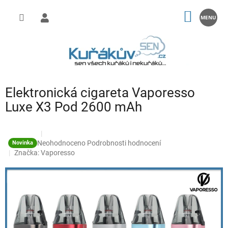
Přejít
na
NÁKUP
obsah
KOŠÍK
Elektronická cigareta Vaporesso
Luxe X3 Pod 2600 mAh
Průměrné
Neohodnoceno
Podrobnosti hodnocení
Novinka
hodnocení
Značka:
Vaporesso
produktu
je
0,0
z
5
hvězdiček.