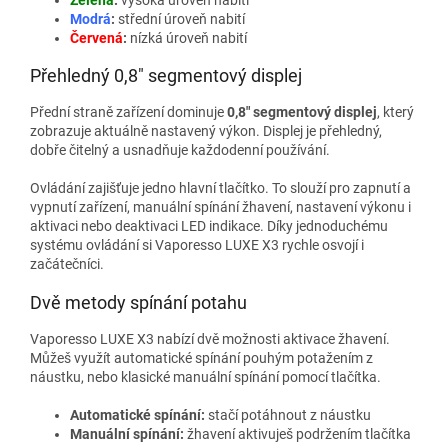
Modrá
:
střední úroveň nabití
Červená
:
nízká úroveň nabití
Přehledný 0,8" segmentový displej
Přední straně zařízení dominuje
0,8" segmentový displej
, který
zobrazuje aktuálně nastavený výkon. Displej je přehledný,
dobře čitelný a usnadňuje každodenní používání.
Ovládání zajišťuje jedno hlavní tlačítko. To slouží pro zapnutí a
vypnutí zařízení, manuální spínání žhavení, nastavení výkonu i
aktivaci nebo deaktivaci LED indikace. Díky jednoduchému
systému ovládání si Vaporesso LUXE X3 rychle osvojí i
začátečníci.
Dvě metody spínání potahu
Vaporesso LUXE X3 nabízí dvě možnosti aktivace žhavení.
Můžeš využít automatické spínání pouhým potažením z
náustku, nebo klasické manuální spínání pomocí tlačítka.
Automatické spínání:
stačí potáhnout z náustku
Manuální spínání:
žhavení aktivuješ podržením tlačítka