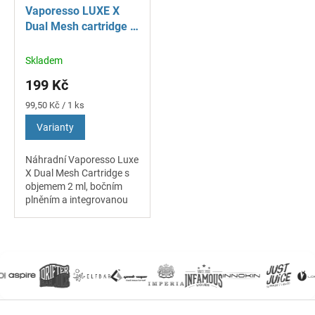
Vaporesso LUXE X
Dual Mesh cartridge -
2 ks
Skladem
199 Kč
Měrná
99,50 Kč / 1 ks
cena:
Varianty
Náhradní Vaporesso Luxe
X Dual Mesh Cartridge s
objemem 2 ml, bočním
plněním a integrovanou
žhavicí hlavou.
Technologie Dual Mesh
přináší rychlý náběh
žhavení, stabilní tvorbu...
Z