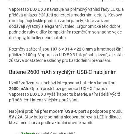
Vaporesso LUXE X3 navazuje na prémiový vzhled řady LUXE a
přidává uhlazenější třetí generaci s moderními detaily. Kovový
rám doplňují lesklé přední a zadní panely, které zařízení
dodávají výrazný a elegantní vzhled. Ergonomické tělo dobře
padne do ruky a díky kompaktním rozměrům se snadno vejde
do kapsy, kabelky nebo batohu.
Rozměry zařízení jsou
107,6 × 31,4 × 22,8 mm
a hmotnost činí
přibližně
100 g
. Vaporesso LUXE X3 tak působí pevně, ale stále
zůstává dostatečně skladný pro každodenní přenášení.
Baterie 2600 mAh s rychlým USB-C nabíjením
Uvnitř zařízení se nachází integrovaná baterie s kapacitou
2600 mAh
. Oproti předchozí generaci LUXE X2 nabízí
Vaporesso LUXE X3 vyšší kapacitu baterie, a tím i delší výdrž
při běžném i intenzivnějším používání.
Nabíjení probíhá přes moderní
USB-C port
s podporou proudu
5V / 2A
. Stav baterie pomáhá sledovat barevná LED indikace,
která mění barvu podle aktuální úrovně nabití.
Zelená
:
vysoká úroveň nabití