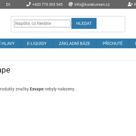
DOPRAVA A POŠTOVNÉ
+420 775 303 545
PROČ NAKOUPIT U NÁS?
info@kurakuvsen.cz
JAK NAKUPOVAT
R
HLEDAT
Í HLAVY
E-LIQUIDY
ZÁKLADNÍ BÁZE
PŘÍCHUTĚ
ape
rodukty značky
Exvape
nebyly nalezeny...