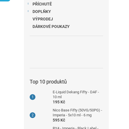
n
PŘÍCHUTĚ
e
DOPLŇKY
l
VÝPRODEJ
DÁRKOVÉ POUKAZY
Top 10 produktů
E-Liquid Dekang Fifty - DAF -
10 ml
195 Kč
Nico Base Fifty (50VG/50PG) -
Imperia - 5x10 ml - 6 mg
595 Kč
RY4 - Imperia - Black Label -