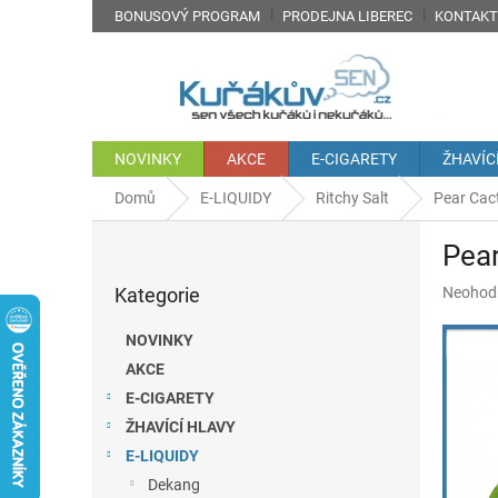
Přejít
BONUSOVÝ PROGRAM
PRODEJNA LIBEREC
KONTAKT
na
obsah
NOVINKY
AKCE
E-CIGARETY
ŽHAVÍC
Domů
E-LIQUIDY
Ritchy Salt
Pear Cact
P
Pear
o
Přeskočit
s
Průměr
Kategorie
Neohod
kategorie
t
hodnoc
r
produkt
NOVINKY
a
je
AKCE
n
0,0
z
E-CIGARETY
n
5
í
ŽHAVÍCÍ HLAVY
hvězdič
p
E-LIQUIDY
a
Dekang