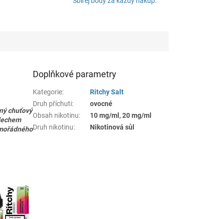
Sbírej body za každý nákup.
Doplňkové parametry
Kategorie
:
Ritchy Salt
Druh příchuti
:
ovocné
čný chuťový
Obsah nikotinu
:
10 mg/ml, 20 mg/ml
ádechem
Druh nikotinu
:
Nikotinová sůl
mimořádného