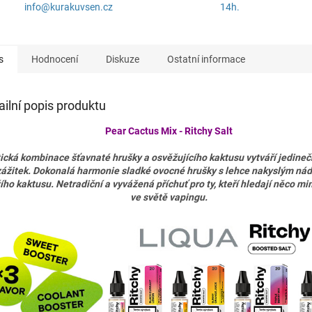
info@kurakuvsen.cz
14h.
s
Hodnocení
Diskuze
Ostatní informace
ailní popis produktu
Pear Cactus Mix - Ritchy Salt
ická kombinace šťavnaté hrušky a osvěžujícího kaktusu vytváří jedine
zážitek. Dokonalá harmonie sladké ovocné hrušky s lehce nakyslým n
ího kaktusu. Netradiční a vyvážená příchuť pro ty, kteří hledají něco 
ve světě vapingu.