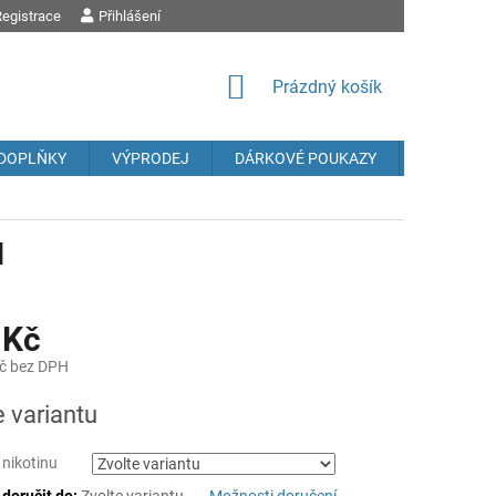
egistrace
OBCHODNÍ PODMÍNKY
Přihlášení
PODMÍNKY OCHRANY OSOBNÍCH ÚDAJŮ
REK
NÁKUPNÍ
Prázdný košík
KOŠÍK
DOPLŇKY
VÝPRODEJ
DÁRKOVÉ POUKAZY
Prodávané
l
 Kč
č bez DPH
e variantu
 nikotinu