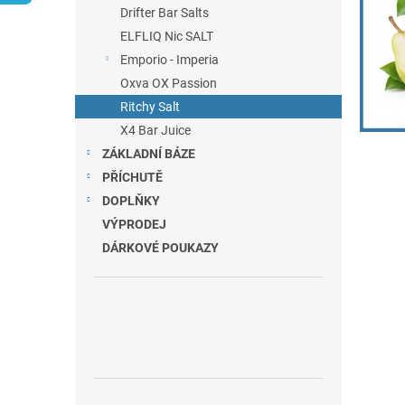
n
Drifter Bar Salts
e
ELFLIQ Nic SALT
l
Emporio - Imperia
Oxva OX Passion
Ritchy Salt
X4 Bar Juice
ZÁKLADNÍ BÁZE
PŘÍCHUTĚ
DOPLŇKY
VÝPRODEJ
DÁRKOVÉ POUKAZY