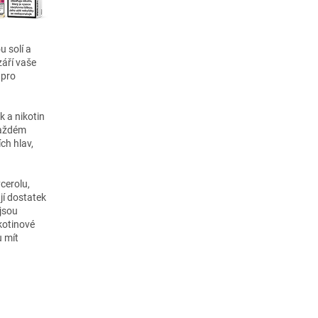
u solí a
áří vaše
 pro
k a nikotin
 každém
ch hlav,
cerolu,
jí dostatek
 jsou
kotinové
u mít