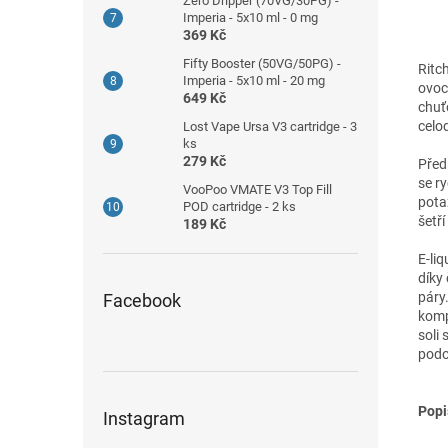
Zero Dripper (70VG/30PG) -
Imperia - 5x10 ml - 0 mg
369 Kč
Fifty Booster (50VG/50PG) -
Ritc
Imperia - 5x10 ml - 20 mg
ovoc
649 Kč
chuťo
celo
Lost Vape Ursa V3 cartridge - 3
ks
279 Kč
Předn
se r
VooPoo VMATE V3 Top Fill
potaž
POD cartridge - 2 ks
šetří
189 Kč
E-li
díky
páry.
Facebook
komp
soli
podo
Popi
Instagram