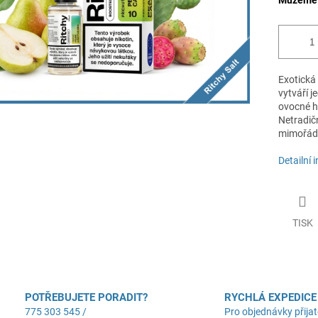
Můžeme d
Exotická
vytváří 
ovocné h
Netradičn
mimořádn
Detailní 
TISK
POTŘEBUJETE PORADIT?
RYCHLÁ EXPEDICE
775 303 545 /
Pro objednávky přijat