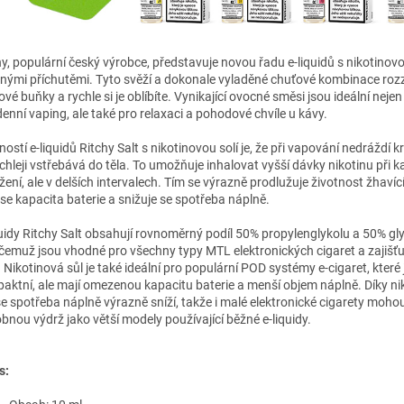
hy, populární český výrobce, představuje novou řadu e-liquidů s nikotinovo
nými příchutěmi. Tyto svěží a dokonale vyladěné chuťové kombinace rozz
vé buňky a rychle si je oblíbíte. Vynikající ovocné směsi jsou ideální nejen
denní vaping, ale také pro relaxaci a pohodové chvíle u kávy.
ostí e-liquidů Ritchy Salt s nikotinovou solí je, že při vapování nedráždí kr
ychleji vstřebává do těla. To umožňuje inhalovat vyšší dávky nikotinu při
ení, ale v delších intervalech. Tím se výrazně prodlužuje životnost žhavící
 se kapacita baterie a snižuje se spotřeba náplně.
quidy Ritchy Salt obsahují rovnoměrný podíl 50% propylenglykolu a 50% gly
 čemuž jsou vhodné pro všechny typy MTL elektronických cigaret a zajišťu
 Nikotinová sůl je také ideální pro populární POD systémy e-cigaret, které
aktní, ale mají omezenou kapacitu baterie a menší objem náplně. Díky ni
 se spotřeba náplně výrazně sníží, takže i malé elektronické cigarety moho
bnou výdrž jako větší modely používající běžné e-liquidy.
s: