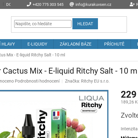
DOPRAVA A POŠTOVNÉ
+420 775 303 545
PROČ NAKOUPIT U NÁS?
info@kurakuvsen.cz
JAK NAKUPOVAT
R
HLEDAT
Í HLAVY
E-LIQUIDY
ZÁKLADNÍ BÁZE
PŘÍCHUTĚ
us Mix - E-liquid Ritchy Salt - 10 ml
 Cactus Mix - E-liquid Ritchy Salt - 10 m
né
noceno
Podrobnosti hodnocení
Značka:
Ritchy EU s.r.o.
ení
229
u
189,26 K
Měrná
Zvolt
cena:
ek.
Intenzita