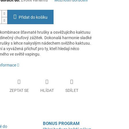
oručit do:
Zvolte variantu
Možnosti doručení
Přidat do košíku
 kombinace šťavnaté hrušky a osvěžujícího kaktusu
jedinečný chuťový zážitek. Dokonalá harmonie sladké
rušky s lehce nakyslým nádechem svěžího kaktusu.
í a vyvážená příchuť pro ty, kteří hledají něco
ého ve světě vapingu.
informace
ZEPTAT SE
HLÍDAT
SDÍLET
BONUS PROGRAM
é do