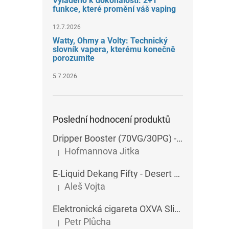
Vyladěno k dokonalosti: 2+1
funkce, které promění váš vaping
12.7.2026
Watty, Ohmy a Volty: Technický
slovník vapera, kterému konečně
porozumíte
5.7.2026
Poslední hodnocení produktů
Dripper Booster (70VG/30PG) - Imperia - 5x10 ml - 15 mg
Hofmannova Jitka
|
Hodnocení produktu je 5 z 5 hvězdiček.
E-Liquid Dekang Fifty - Desert Ship - 10 ml
Aleš Vojta
|
Hodnocení produktu je 5 z 5 hvězdiček.
Elektronická cigareta OXVA SlimStick X POD 1400 mAh
Petr Plůcha
|
Hodnocení produktu je 5 z 5 hvězdiček.