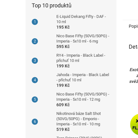
Top 10 produktů
E-Liquid Dekang Fifty - DAF -
10 ml
Popi
195 Kč
Nico Base Fifty (50VG/50PG) -
Imperia - 5x10 ml - 6 mg
Det
595 Kč
RY4 - Imperia - Black Label -
příchuť 10 ml
199 Kč
Exot
Jahoda - Imperia - Black Label
- příchuť 10 ml
svěž
199 Kč
Nico Base Fifty (50VG/50PG) -
Imperia - 5x10 ml - 12 mg
609 Kč
Nikotinová báze Salt Shot
(50VG/50PG) - Emporio -
Imperia - 5x10 ml - 10 mg
519 Kč