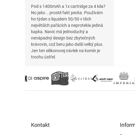
Pod s 1400mAh a 1x cartridge za 4 kila?
No jako .. prostě fakt pecka. Používám
ho týden s liquidem 50/50 v těch
největších pařácích a neprotekla jediná
kapka. Navíc má jednoduchý a
nenápadný design bez zbytečných
krávovin, což beru jako další velký plus.
Jen ten silikonovej návlek na komín je
trochu ústřel.
Z
á
p
a
t
Kontakt
Infor
í