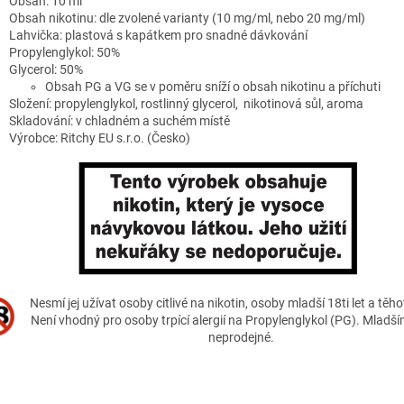
Obsah: 10 ml
Obsah nikotinu: dle zvolené varianty (10 mg/ml, nebo 20 mg/ml)
Lahvička: plastová s kapátkem pro snadné dávkování
Propylenglykol: 50%
Glycerol: 50%
Obsah PG a VG se v poměru sníží o obsah nikotinu a příchuti
Složení: propylenglykol, rostlinný glycerol, nikotinová sůl, aroma
Skladování: v chladném a suchém místě
Výrobce:
Ritchy EU s.r.o.
(Česko)
Nesmí jej užívat osoby citlivé na nikotin, osoby mladší 18ti let a těh
Není vhodný pro osoby trpící alergií na Propylenglykol (PG). Mladším
neprodejné.