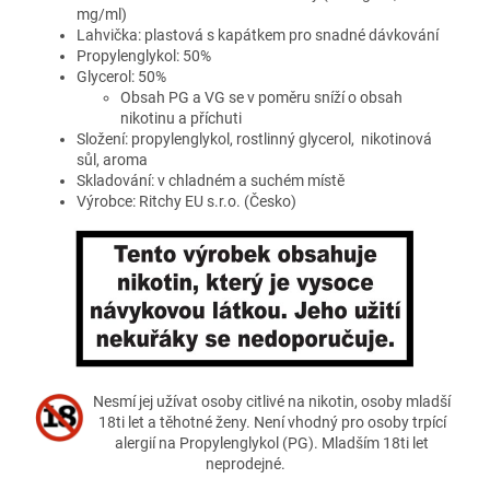
mg/ml)
Lahvička: plastová s kapátkem pro snadné dávkování
Propylenglykol: 50%
Glycerol: 50%
Obsah PG a VG se v poměru sníží o obsah
nikotinu a příchuti
Složení: propylenglykol, rostlinný glycerol, nikotinová
sůl, aroma
Skladování: v chladném a suchém místě
Výrobce:
Ritchy EU s.r.o.
(Česko)
Nesmí jej užívat osoby citlivé na nikotin, osoby mladší
18ti let a těhotné ženy. Není vhodný pro osoby trpící
alergií na Propylenglykol (PG). Mladším 18ti let
neprodejné.