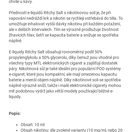
chvíle u kávy.
Předností e-liquidů Ritchy Salt s nikotinovou solí je, že při
vapování nedráždí krk a nikotin se rychleji vstřebává do těla. To
umožňuje inhalovat vyšší dávky nikotinu při každém potažení,
ale v delších intervalech. Tím se výrazně prodlužuje životnost
žhavících hlav, šetří se kapacita baterie a snižuje se spotřeba
náplně.
E-liquidy Ritchy Salt obsahují rovnoměrný podíl 50%
propylenglykolu a 50% glycerolu, díky čemuž jsou vhodné pro
všechny typy MTL elektronických cigaret a zajišťují dostatek
páry. Nikotinová sůl je také ideální pro populární POD systémy
e-cigaret, které jsou kompaktní, ale mají omezenou kapacitu
baterie a menší objem náplně. Díky nikotinové soli se spotřeba
náplně výrazně sníží, takže i malé elektronické cigarety mohou
mít podobnou výdrž jako větší modely používající běžné e-
liquidy.
Popis:
Obsah: 10 ml
Obsah nikotinu: dle zvolené varianty (10 mg/ml, nebo 20