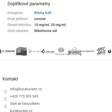
Doplňkové parametry
Kategorie
:
Ritchy Salt
Druh příchuti
:
ovocné
Obsah nikotinu
:
10 mg/ml, 20 mg/ml
Druh nikotinu
:
Nikotinová sůl
Z
á
p
a
Kontakt
t
í
info
@
kurakuvsen.cz
+420 775 303 545
staň se fanouškem
kurakuvsen.cz