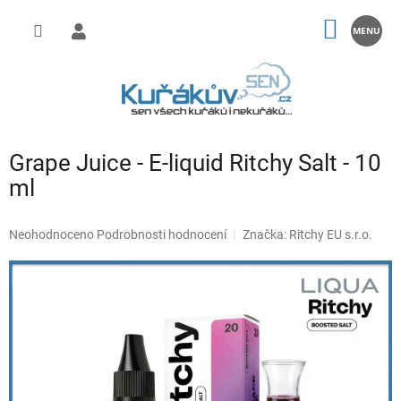
Přejít
na
NÁKUP
obsah
KOŠÍK
Grape Juice - E-liquid Ritchy Salt - 10
ml
Průměrné
Neohodnoceno
Podrobnosti hodnocení
Značka:
Ritchy EU s.r.o.
hodnocení
produktu
je
0,0
z
5
hvězdiček.