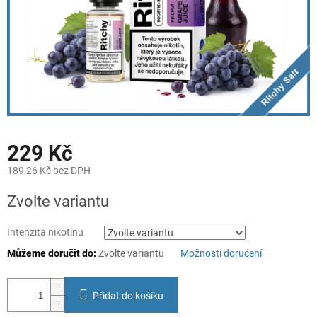
229 Kč
189,26 Kč bez DPH
Měrná
Zvolte variantu
cena:
Intenzita nikotinu
Můžeme doručit do:
Zvolte variantu
Možnosti doručení
Přidat do košíku