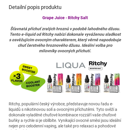
Detailní popis produktu
Grape Juice - Ritchy Salt
Šťavnatá příchuť zralých hroznů v podobě lahodného džusu.
Tento e-liquid od Ritchy nabízí dokonale vyváženou sladkost
s osvěžujícím ovocným charakterem, který věrně napodobuje
chuť čerstvého hroznového džusu. Ideální volba pro
milovníky ovocných příchutí.
Ritchy, populární český výrobce, představuje novou řadu e-
liquidů s nikotinovou solí a ovocnými příchutěmi. Tyto svěží a
dokonale vyladěné chuťové kombinace rozzáří vaše chuťové
buňky a rychle si je oblíbíte. Vynikající ovocné směsi jsou ideální
nejen pro celodenní vaping, ale také pro relaxaci a pohodové