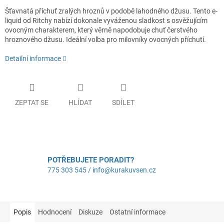
Šťavnatá příchuť zralých hroznů v podobě lahodného džusu. Tento e-
liquid od Ritchy nabízí dokonale vyváženou sladkost s osvěžujícím
ovocným charakterem, který věrně napodobuje chuť čerstvého
hroznového džusu. Ideální volba pro milovníky ovocných příchutí.
Detailní informace
ZEPTAT SE
HLÍDAT
SDÍLET
POTŘEBUJETE PORADIT?
775 303 545 / info@kurakuvsen.cz
Popis
Hodnocení
Diskuze
Ostatní informace