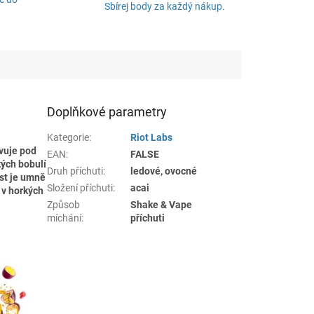
Sbírej body za každý nákup.
Doplňkové parametry
Kategorie
:
Riot Labs
vuje pod
EAN
:
FALSE
kých bobulí
Druh příchuti
:
ledové, ovocné
ost je umně
Složení příchuti
:
acai
 v horkých
Způsob
Shake & Vape
míchání
:
příchuti