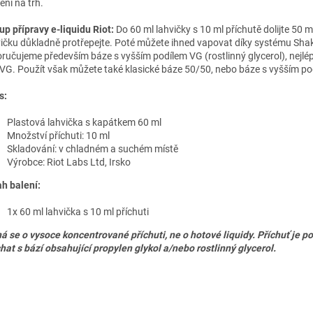
ení na trh.
up přípravy e-liquidu Riot:
Do 60 ml lahvičky s 10 ml příchutě dolijte 50 m
ičku důkladně protřepejte. Poté můžete ihned vapovat díky systému Sha
ručujeme především báze s vyšším podílem VG (rostlinný glycerol), nejlé
VG. Použít však můžete také klasické báze 50/50, nebo báze s vyšším po
s:
Plastová lahvička s kapátkem 60 ml
Množství příchuti: 10 ml
Skladování: v chladném a suchém místě
Výrobce: Riot Labs Ltd, Irsko
h balení:
1x 60 ml lahvička s 10 ml příchuti
á se o vysoce koncentrované příchuti, ne o hotové liquidy. Příchuť je p
hat s bází obsahující propylen glykol a/nebo rostlinný glycerol.