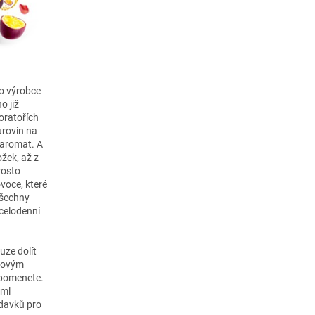
ho výrobce
o již
oratořích
urovin na
 aromat. A
ožek, až z
rosto
voce, které
všechny
 celodenní
uze dolít
miovým
apomenete.
 ml
adavků pro