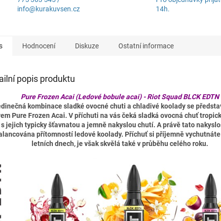
info@kurakuvsen.cz
14h.
s
Hodnocení
Diskuze
Ostatní informace
ailní popis produktu
Pure Frozen Acai (Ledové bobule acai) - Riot Squad BLCK EDTN
dinečná kombinace sladké ovocné chuti a chladivé koolady se předsta
em Pure Frozen Acai. V příchuti na vás čeká sladká ovocná chuť tropic
 s jejich typicky šťavnatou a jemně nakyslou chutí. A právě tato nakysl
alancována přítomností ledové koolady. Příchuť si příjemně vychutnáte
letních dnech, je však skvělá také v průběhu celého roku.