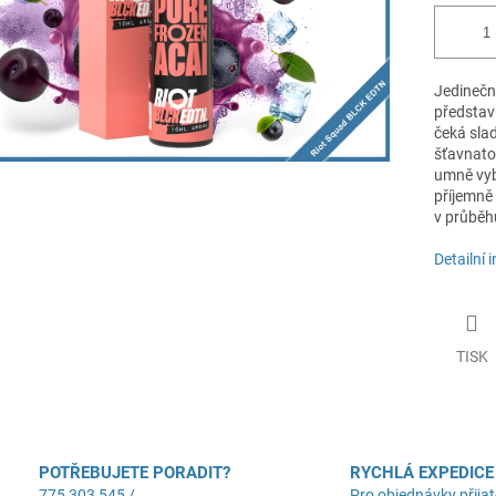
Jedinečn
představ
čeká slad
šťavnatou
umně vyb
příjemně 
v průběh
Detailní 
TISK
POTŘEBUJETE PORADIT?
RYCHLÁ EXPEDICE
775 303 545 /
Pro objednávky přijat