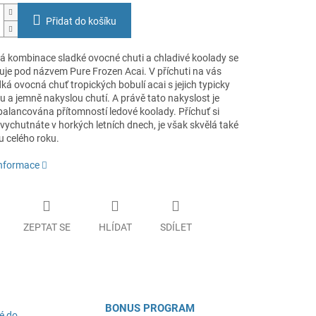
Přidat do košíku
á kombinace sladké ovocné chuti a chladivé koolady se
uje pod názvem Pure Frozen Acai. V příchuti na vás
ká ovocná chuť tropických bobulí acai s jejich typicky
 a jemně nakyslou chutí. A právě tato nakyslost je
alancována přítomností ledové koolady. Příchuť si
vychutnáte v horkých letních dnech, je však skvělá také
u celého roku.
informace
ZEPTAT SE
HLÍDAT
SDÍLET
BONUS PROGRAM
é do