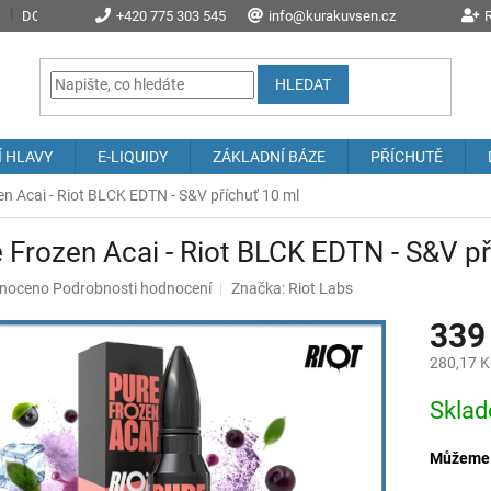
DOPRAVA A POŠTOVNÉ
+420 775 303 545
PROČ NAKOUPIT U NÁS?
info@kurakuvsen.cz
JAK NAKUPOVAT
R
HLEDAT
Í HLAVY
E-LIQUIDY
ZÁKLADNÍ BÁZE
PŘÍCHUTĚ
en Acai - Riot BLCK EDTN - S&V příchuť 10 ml
 Frozen Acai - Riot BLCK EDTN - S&V př
né
noceno
Podrobnosti hodnocení
Značka:
Riot Labs
ení
339
u
280,17 K
Měrná
Skla
cena:
ek.
Můžeme d