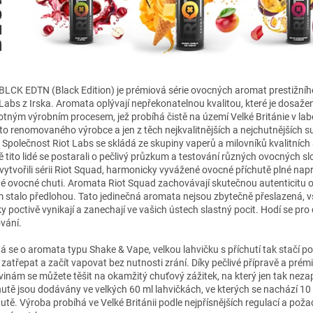
 BLCK EDTN (Black Edition)
je prémiová série ovocných aromat prestižní
 Labs z Irska. Aromata oplývají nepřekonatelnou kvalitou, které je dosažen
tným výrobním procesem, jež probíhá čistě na území Velké Británie v lab
to renomovaného výrobce a jen z těch nejkvalitnějších a nejchutnějších s
. Společnost Riot Labs se skládá ze skupiny vaperů a milovníků kvalitních
ě tito lidé se postarali o pečlivý průzkum a testování různých ovocných sl
 vytvořili sérii Riot Squad, harmonicky vyvážené ovocné příchutě plné nap
né ovocné chuti. Aromata Riot Squad zachovávají skutečnou autenticitu o
im stalo předlohou. Tato jedinečná aromata nejsou zbytečně přeslazená, 
ky poctivě vynikají a zanechají ve vašich ústech slastný pocit. Hodí se pro
vání.
á se o aromata typu Shake & Vape, velkou lahvičku s příchutí tak stačí po
, zatřepat a začít vapovat bez nutnosti zrání. Díky pečlivé přípravě a pré
vinám se můžete těšit na okamžitý chuťový zážitek, na který jen tak nez
hutě jsou dodávány ve velkých 60 ml lahvičkách, ve kterých se nachází 10
hutě. Výroba probíhá ve Velké Británii podle nejpřísnějších regulací a pož