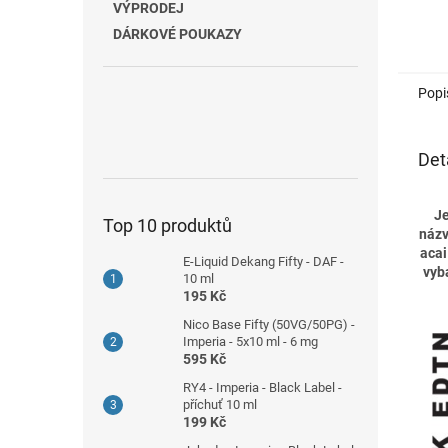
VÝPRODEJ
DÁRKOVÉ POUKAZY
Popi
Det
Je
Top 10 produktů
názv
acai
E-Liquid Dekang Fifty - DAF -
vyb
10 ml
195 Kč
Nico Base Fifty (50VG/50PG) -
Imperia - 5x10 ml - 6 mg
595 Kč
RY4 - Imperia - Black Label -
příchuť 10 ml
199 Kč