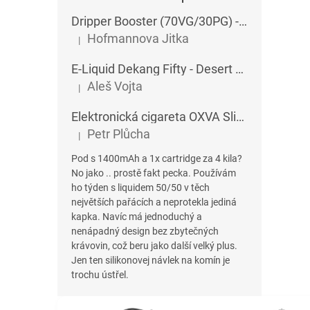
Dripper Booster (70VG/30PG) - Imperia - 5x10 ml - 15 mg
Hofmannova Jitka
|
Hodnocení produktu je 5 z 5 hvězdiček.
E-Liquid Dekang Fifty - Desert Ship - 10 ml
Aleš Vojta
|
Hodnocení produktu je 5 z 5 hvězdiček.
Elektronická cigareta OXVA SlimStick X POD 1400 mAh
Petr Plůcha
|
Hodnocení produktu je 5 z 5 hvězdiček.
Pod s 1400mAh a 1x cartridge za 4 kila?
No jako .. prostě fakt pecka. Používám
ho týden s liquidem 50/50 v těch
největších pařácích a neprotekla jediná
kapka. Navíc má jednoduchý a
nenápadný design bez zbytečných
krávovin, což beru jako další velký plus.
Jen ten silikonovej návlek na komín je
trochu ústřel.