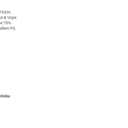
l báze.
ke & Vape.
pe 70% -
dílem PG.
otřeba