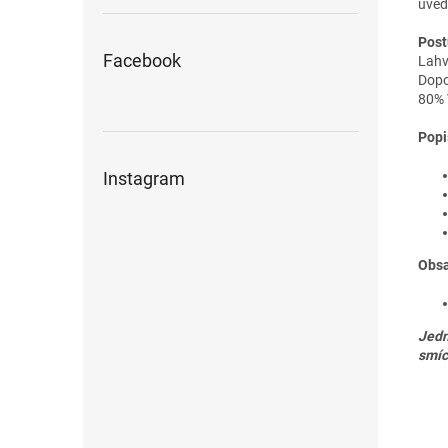
uved
Post
Facebook
Lahv
Dopo
80% 
Popi
Instagram
Obsa
Jedn
smíc