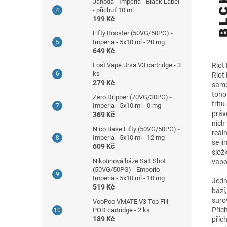
Jahoda - Imperia - Black Label
- příchuť 10 ml
199 Kč
Fifty Booster (50VG/50PG) -
Imperia - 5x10 ml - 20 mg
649 Kč
Lost Vape Ursa V3 cartridge - 3
Riot
ks
Riot
279 Kč
samo
toho
Zero Dripper (70VG/30PG) -
trhu
Imperia - 5x10 ml - 0 mg
práv
369 Kč
nich
Nico Base Fifty (50VG/50PG) -
reál
Imperia - 5x10 ml - 12 mg
se j
609 Kč
slož
Nikotinová báze Salt Shot
vapo
(50VG/50PG) - Emporio -
Imperia - 5x10 ml - 10 mg
Jedn
519 Kč
bází
suro
VooPoo VMATE V3 Top Fill
Příc
POD cartridge - 2 ks
189 Kč
příc