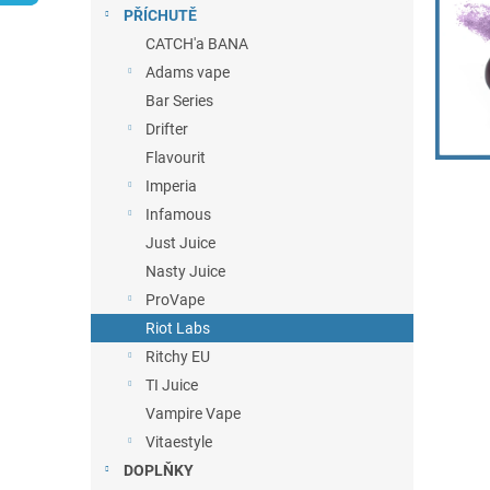
n
PŘÍCHUTĚ
e
CATCH'a BANA
l
Adams vape
Bar Series
Drifter
Flavourit
Imperia
Infamous
Just Juice
Nasty Juice
ProVape
Riot Labs
Ritchy EU
TI Juice
Vampire Vape
Vitaestyle
DOPLŇKY