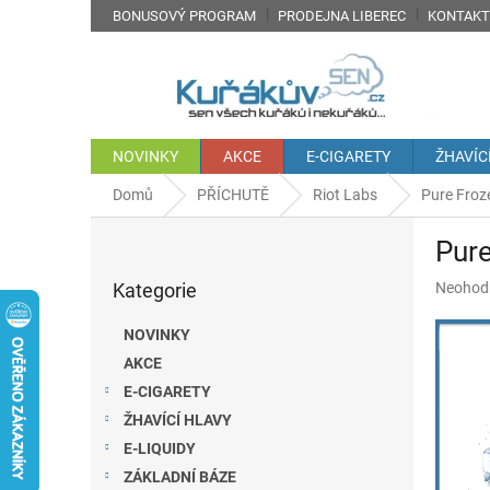
Přejít
BONUSOVÝ PROGRAM
PRODEJNA LIBEREC
KONTAKT
na
obsah
NOVINKY
AKCE
E-CIGARETY
ŽHAVÍC
Domů
PŘÍCHUTĚ
Riot Labs
Pure Froz
P
Pure
o
Přeskočit
s
Průměr
Kategorie
Neohod
kategorie
t
hodnoc
r
produkt
NOVINKY
a
je
AKCE
n
0,0
z
E-CIGARETY
n
5
í
ŽHAVÍCÍ HLAVY
hvězdič
p
E-LIQUIDY
a
ZÁKLADNÍ BÁZE