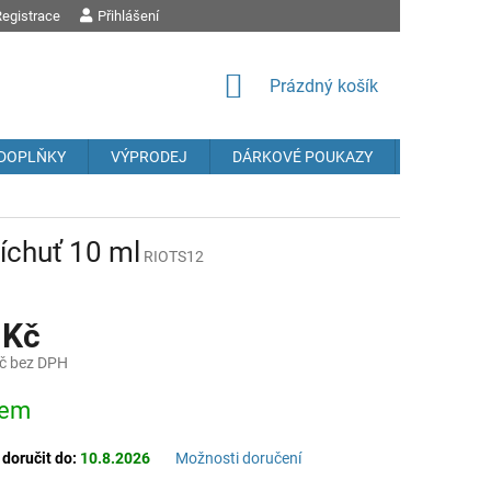
egistrace
OBCHODNÍ PODMÍNKY
Přihlášení
PODMÍNKY OCHRANY OSOBNÍCH ÚDAJŮ
REK
NÁKUPNÍ
Prázdný košík
KOŠÍK
DOPLŇKY
VÝPRODEJ
DÁRKOVÉ POUKAZY
Prodávané
íchuť 10 ml
RIOTS12
 Kč
č bez DPH
dem
oručit do:
10.8.2026
Možnosti doručení