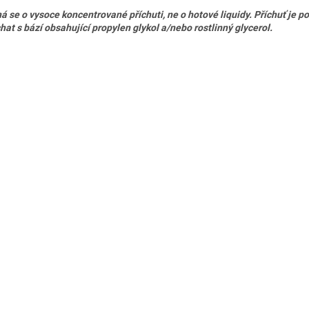
á se o vysoce koncentrované příchuti, ne o hotové liquidy. Příchuť je p
hat s bází obsahující propylen glykol a/nebo rostlinný glycerol.