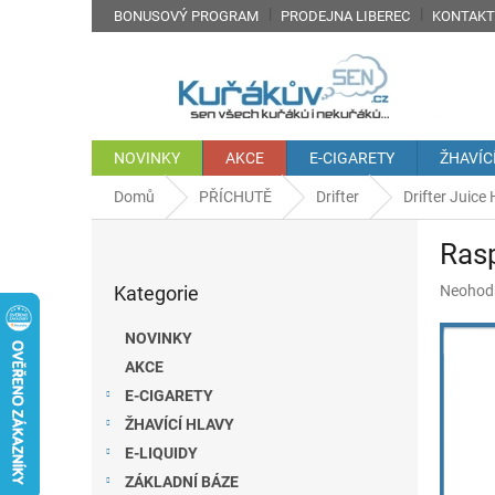
Přejít
BONUSOVÝ PROGRAM
PRODEJNA LIBEREC
KONTAKT
na
obsah
NOVINKY
AKCE
E-CIGARETY
ŽHAVÍC
Domů
PŘÍCHUTĚ
Drifter
Drifter Juice
P
Rasp
o
Přeskočit
s
Průměr
Kategorie
Neohod
kategorie
t
hodnoc
r
produkt
NOVINKY
a
je
AKCE
n
0,0
z
E-CIGARETY
n
5
í
ŽHAVÍCÍ HLAVY
hvězdič
p
E-LIQUIDY
a
ZÁKLADNÍ BÁZE