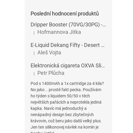
Poslední hodnocení produktů
Dripper Booster (70VG/30PG) - Imperia - 5x10 ml - 15 mg
Hofmannova Jitka
|
Hodnocení produktu je 5 z 5 hvězdiček.
E-Liquid Dekang Fifty - Desert Ship - 10 ml
Aleš Vojta
|
Hodnocení produktu je 5 z 5 hvězdiček.
Elektronická cigareta OXVA SlimStick X POD 1400 mAh
Petr Plůcha
|
Hodnocení produktu je 5 z 5 hvězdiček.
Pod s 1400mAh a 1x cartridge za 4 kila?
No jako .. prostě fakt pecka. Používám
ho týden s liquidem 50/50 v těch
největších pařácích a neprotekla jediná
kapka. Navíc má jednoduchý a
nenápadný design bez zbytečných
krávovin, což beru jako další velký plus.
Jen ten silikonovej návlek na komín je