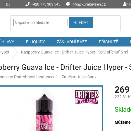
DOPRAVA A POŠTOVNÉ
+420 775 303 545
PROČ NAKOUPIT U NÁS?
info@kurakuvsen.cz
JAK NAKUPOVAT
R
HLEDAT
Í HLAVY
E-LIQUIDY
ZÁKLADNÍ BÁZE
PŘÍCHUTĚ
 Hyper
Raspberry Guava Ice - Drifter Juice Hyper - S&V příchuť 5 ml
berry Guava Ice - Drifter Juice Hyper -
né
noceno
Podrobnosti hodnocení
Značka:
Juice Sauz
ení
269
u
222,31 K
Měrná
Skla
cena:
ek.
Můžeme d