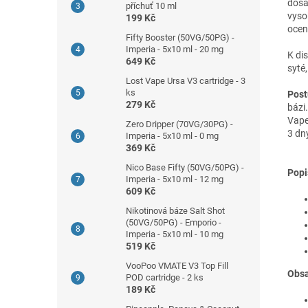
dosá
příchuť 10 ml
vyso
199 Kč
ocen
Fifty Booster (50VG/50PG) -
Imperia - 5x10 ml - 20 mg
K di
649 Kč
syté
Lost Vape Ursa V3 cartridge - 3
ks
Post
279 Kč
bázi
Vape
Zero Dripper (70VG/30PG) -
3 dn
Imperia - 5x10 ml - 0 mg
369 Kč
Nico Base Fifty (50VG/50PG) -
Popi
Imperia - 5x10 ml - 12 mg
609 Kč
Nikotinová báze Salt Shot
(50VG/50PG) - Emporio -
Imperia - 5x10 ml - 10 mg
519 Kč
VooPoo VMATE V3 Top Fill
Obsa
POD cartridge - 2 ks
189 Kč