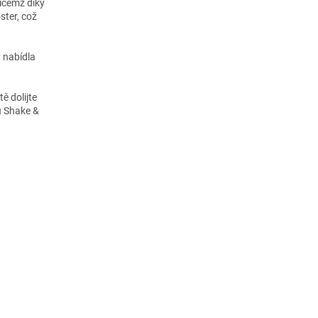
ičemž díky
ster, což
y nabídla
ě dolijte
u Shake &