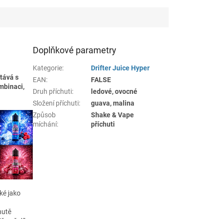
Doplňkové parametry
Kategorie
:
Drifter Juice Hyper
etává s
EAN
:
FALSE
mbinaci,
Druh příchuti
:
ledové, ovocné
Složení příchuti
:
guava, malina
Způsob
Shake & Vape
míchání
:
příchuti
aké jako
hutě