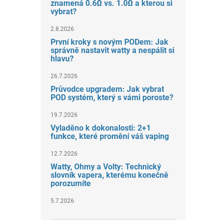
znamená 0.6Ω vs. 1.0Ω a kterou si
vybrat?
2.8.2026
První kroky s novým PODem: Jak
správně nastavit watty a nespálit si
hlavu?
26.7.2026
Průvodce upgradem: Jak vybrat
POD systém, který s vámi poroste?
19.7.2026
Vyladěno k dokonalosti: 2+1
funkce, které promění váš vaping
12.7.2026
Watty, Ohmy a Volty: Technický
slovník vapera, kterému konečně
porozumíte
5.7.2026