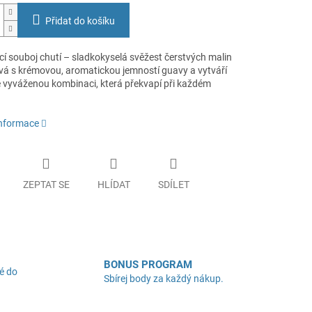
Přidat do košíku
cí souboj chutí – sladkokyselá svěžest čerstvých malin
ává s krémovou, aromatickou jemností guavy a vytváří
 vyváženou kombinaci, která překvapí při každém
informace
ZEPTAT SE
HLÍDAT
SDÍLET
BONUS PROGRAM
é do
Sbírej body za každý nákup.