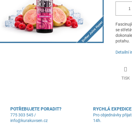
Fascinují
se střet
dokonale
potahu.
Detailní 
TISK
POTŘEBUJETE PORADIT?
RYCHLÁ EXPEDICE
775 303 545 /
Pro objednávky přijat
info@kurakuvsen.cz
14h.