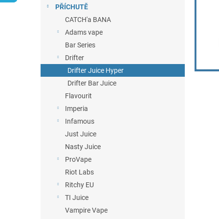
n
PŘÍCHUTĚ
e
CATCH'a BANA
l
Adams vape
Bar Series
Drifter
Drifter Juice Hyper
Drifter Bar Juice
Flavourit
Imperia
Infamous
Just Juice
Nasty Juice
ProVape
Riot Labs
Ritchy EU
TI Juice
Vampire Vape