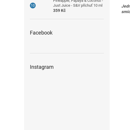
Pineapple, Papaya & Coconut -
Just Juice - S&V příchuť 10 ml
Jedn
359 Kč
smíc
Facebook
Instagram