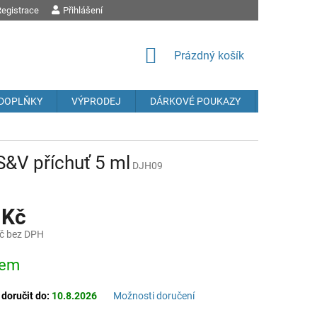
egistrace
OBCHODNÍ PODMÍNKY
Přihlášení
PODMÍNKY OCHRANY OSOBNÍCH ÚDAJŮ
REK
NÁKUPNÍ
Prázdný košík
KOŠÍK
DOPLŇKY
VÝPRODEJ
DÁRKOVÉ POUKAZY
Prodávané
 S&V příchuť 5 ml
DJH09
 Kč
č bez DPH
dem
oručit do:
10.8.2026
Možnosti doručení