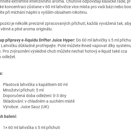
hnete extrémně intenzivního aroma. Chuťově odpovídají klasické řadě, př
ké koncentraci zůstane v 60 ml lahvičce více místa pro vaši bázi nebo boo
íte při míchání náplní s vyšším obsahem nikotinu.
spozici je několik precizně zpracovaných příchutí, každá vyvážená tak, ab
, věrné a plné aroma originálu.
up přípravy e-liquidu Drifter Juice Hyper:
Do 60 ml lahvičky s 5 ml příchut
. Lahvičku důkladně protřepejte. Poté můžete ihned vapovat díky systém
. Pro zvýraznění výsledné chuti můžete nechat hotový e-liquid také cca
y odležet.
s:
Plastová lahvička s kapátkem 60 ml
Množství příchuti: 5 ml
Doporučená doba odležení: 0-3 dny
Skladování: v chladném a suchém místě
Výrobce:
Juice Sauz
(UK)
h balení:
1× 60 ml lahvička s 5 ml příchuti