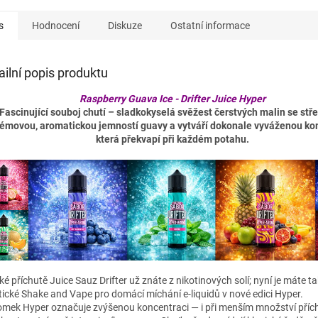
s
Hodnocení
Diskuze
Ostatní informace
ailní popis produktu
Raspberry Guava Ice - Drifter Juice Hyper
Fascinující souboj chutí – sladkokyselá svěžest čerstvých malin se stř
rémovou, aromatickou jemností guavy a vytváří dokonale vyváženou ko
která překvapí při každém potahu.
ké příchutě Juice Sauz Drifter už znáte z nikotinových solí; nyní je máte t
tické Shake and Vape pro domácí míchání e-liquidů v nové edici Hyper.
omek Hyper označuje zvýšenou koncentraci — i při menším množství příc