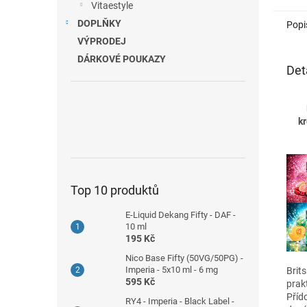
Vitaestyle
DOPLŇKY
Popi
VÝPRODEJ
DÁRKOVÉ POUKAZY
Det
k
Top 10 produktů
E-Liquid Dekang Fifty - DAF -
10 ml
195 Kč
Nico Base Fifty (50VG/50PG) -
Imperia - 5x10 ml - 6 mg
Brits
595 Kč
prak
Příd
RY4 - Imperia - Black Label -