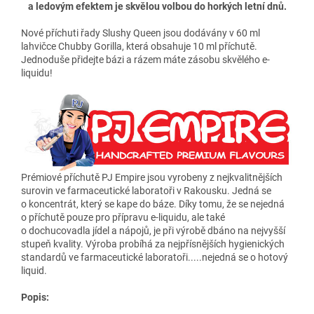
a ledovým efektem je skvělou volbou do horkých letní dnů.
Nové příchuti řady Slushy Queen jsou dodávány v 60 ml
lahvičce Chubby Gorilla, která obsahuje 10 ml příchutě.
Jednoduše přidejte bázi a rázem máte zásobu skvělého e-
liquidu!
Prémiové příchutě PJ Empire jsou vyrobeny z nejkvalitnějších
surovin ve farmaceutické laboratoři v Rakousku. Jedná se
o koncentrát, který se kape do báze. Díky tomu, že se nejedná
o příchutě pouze pro přípravu e-liquidu, ale také
o dochucovadla jídel a nápojů, je při výrobě dbáno na nejvyšší
stupeň kvality. Výroba probíhá za nejpřísnějších hygienických
standardů ve farmaceutické laboratoři...­..nejedná se o hotový
liquid.
Popis: