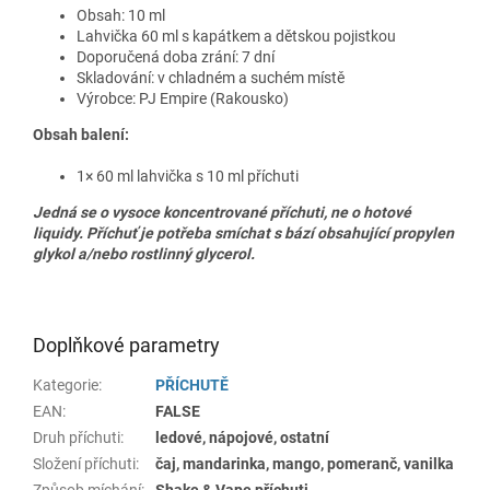
Obsah: 10 ml
Lahvička 60 ml s kapátkem a dětskou pojistkou
Doporučená doba zrání: 7 dní
Skladování: v chladném a suchém místě
Výrobce: PJ Empire (Rakousko)
Obsah balení:
1× 60 ml lahvička s 10 ml příchuti
Jedná se o vysoce koncentrované příchuti, ne o hotové
liquidy. Příchuť je potřeba smíchat s bází obsahující propylen
glykol a/nebo rostlinný glycerol.
Doplňkové parametry
Kategorie
:
PŘÍCHUTĚ
EAN
:
FALSE
Druh příchuti
:
ledové, nápojové, ostatní
Složení příchuti
:
čaj, mandarinka, mango, pomeranč, vanilka
Způsob míchání
:
Shake & Vape příchuti