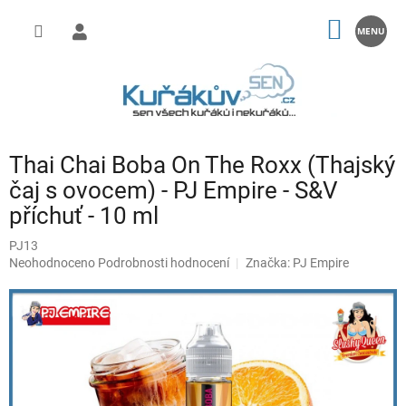
Přejít
na
NÁKUP
obsah
KOŠÍK
Thai Chai Boba On The Roxx (Thajský
čaj s ovocem) - PJ Empire - S&V
příchuť - 10 ml
PJ13
Průměrné
Neohodnoceno
Podrobnosti hodnocení
Značka:
PJ Empire
hodnocení
produktu
je
0,0
z
5
hvězdiček.