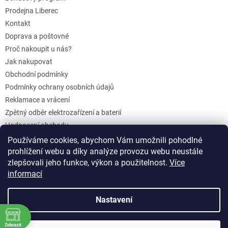
Prodejna Liberec
Kontakt
Doprava a poštovné
Proč nakoupit u nás?
Jak nakupovat
Obchodní podmínky
Podmínky ochrany osobních údajů
Reklamace a vrácení
Zpětný odběr elektrozařízení a baterií
Hodnocení obchodu
Dárkové poukazy
Používáme cookies, abychom Vám umožnili pohodlné
Blog
prohlížení webu a díky analýze provozu webu neustále
zlepšovali jeho funkce, výkon a použitelnost.
Více
informací
Vytvořil Shoptet
Nastavení
Copyright 2026
KurakuvSEN.cz
. Všechna práva vyhrazena.
Zobrazit