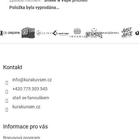
Položka byla vyprodána…
Z
á
p
a
Kontakt
t
í
info
@
kurakuvsen.cz
+420 775 303 545
staň se fanouškem
kurakuvsen.cz
Informace pro vás
Bonusový program